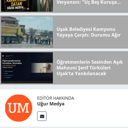
Veryansın: "Üç Beş Kuruşa
Karakterini Satan Sözde
Medya..."
Uşak Belediyesi Kamyonu
Yayaya Çarptı: Durumu Ağır
Öğretmenlerin Sesinden Aşık
Mahzuni Şerif Türküleri
Uşak’ta Yankılanacak
EDITÖR HAKKINDA
Uğur Medya