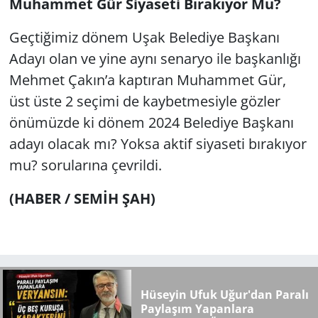
Muhammet Gür Siyaseti Bırakıyor Mu?
Geçtiğimiz dönem Uşak Belediye Başkanı
Adayı olan ve yine aynı senaryo ile başkanlığı
Mehmet Çakın’a kaptıran Muhammet Gür,
üst üste 2 seçimi de kaybetmesiyle gözler
önümüzde ki dönem 2024 Belediye Başkanı
adayı olacak mı? Yoksa aktif siyaseti bırakıyor
mu? sorularına çevrildi.
(HABER / SEMİH ŞAH)
Hüseyin Ufuk Uğur'dan Paralı
Paylaşım Yapanlara