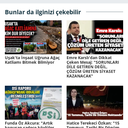
Bunlar da ilginizi çekebilir
Uşak'ta İnşaat Uğruna Ağaç
Emre Karslı'dan Dikkat
Katliamı Bitmek Bilmiyor
Çeken Mesaj: "SORUNLARI
DİLE GETİREN DEĞİL,
ÇÖZÜM ÜRETEN SİYASET
KAZANACAK"
Funda Öz Akcura: "Artık
Hatice Terekeci Özkan: "15
konuşan sadece köylüler
Temmuz, Tarihi Bir Dönüm