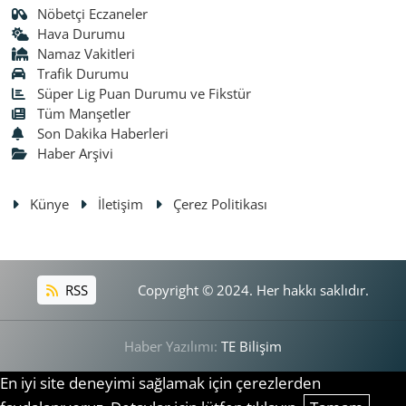
Nöbetçi Eczaneler
Hava Durumu
Namaz Vakitleri
Trafik Durumu
Süper Lig Puan Durumu ve Fikstür
Tüm Manşetler
Son Dakika Haberleri
Haber Arşivi
Künye
İletişim
Çerez Politikası
RSS
Copyright © 2024. Her hakkı saklıdır.
Haber Yazılımı:
TE Bilişim
En iyi site deneyimi sağlamak için çerezlerden