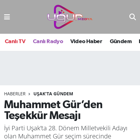
Nöbetçi Eczaneler
Hava Durumu
Canlı TV
Canlı Radyo
Video Haber
Gündem
Namaz Vakitleri
Trafik Durumu
Süper Lig Puan Durumu ve Fikstür
HABERLER
UŞAK'TA GÜNDEM
Muhammet Gür’den
Tüm Manşetler
Teşekkür Mesajı
Son Dakika Haberleri
İyi Parti Uşak’ta 28. Dönem Milletvekili Adayı
Haber Arşivi
olan Muhammet Gür seçim sürecinde