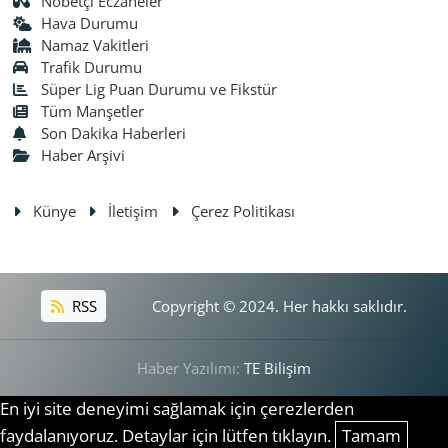
Nöbetçi Eczaneler
Hava Durumu
Namaz Vakitleri
Trafik Durumu
Süper Lig Puan Durumu ve Fikstür
Tüm Manşetler
Son Dakika Haberleri
Haber Arşivi
Künye
İletişim
Çerez Politikası
RSS
Copyright © 2024. Her hakkı saklıdır.
Haber Yazılımı:
TE Bilişim
En iyi site deneyimi sağlamak için çerezlerden
faydalanıyoruz. Detaylar için lütfen tıklayın.
Tamam