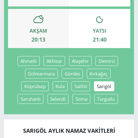
AKŞAM
YATSI
20:13
21:40
Ahmetli
Akhisar
Alaşehir
Demirci
Gölmarmara
Gördes
Kırkağaç
Köprübaşı
Kula
Salihli
Sarıgöl
Saruhanlı
Selendi
Soma
Turgutlu
SARIGÖL AYLIK NAMAZ VAKITLERI