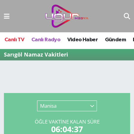
Nöbetçi Eczaneler
Hava Durumu
Canlı TV
Canlı Radyo
Video Haber
Gündem
Namaz Vakitleri
Sarıgöl Namaz Vakitleri
Trafik Durumu
Süper Lig Puan Durumu ve Fikstür
Tüm Manşetler
Manisa
Son Dakika Haberleri
ÖĞLE VAKTİNE KALAN SÜRE
06:04:37
Haber Arşivi