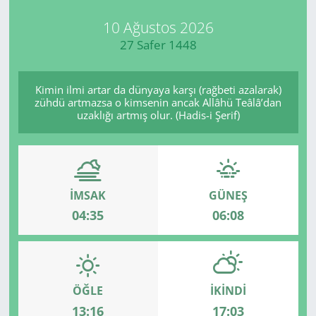
10 Ağustos 2026
27 Safer 1448
Kimin ilmi artar da dünyaya karşı (rağbeti azalarak)
zühdü artmazsa o kimsenin ancak Allâhü Teâlâ’dan
uzaklığı artmış olur. (Hadis-i Şerif)
İMSAK
GÜNEŞ
04:35
06:08
ÖĞLE
İKINDI
13:16
17:03