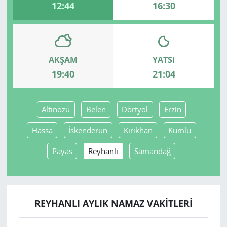
12:44
16:30
AKŞAM
YATSI
19:40
21:04
Altınözü
Belen
Dörtyol
Erzin
Hassa
İskenderun
Kırıkhan
Kumlu
Payas
Reyhanlı
Samandağ
REYHANLI AYLIK NAMAZ VAKITLERI