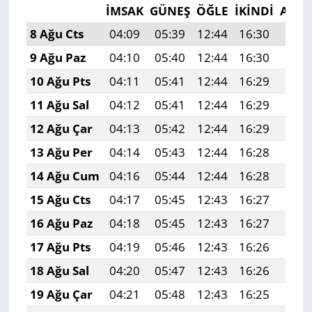
İMSAK
GÜNEŞ
ÖĞLE
İKINDI
AKŞ
8 Ağu Cts
04:09
05:39
12:44
16:30
19:4
9 Ağu Paz
04:10
05:40
12:44
16:30
19:3
10 Ağu Pts
04:11
05:41
12:44
16:29
19:3
11 Ağu Sal
04:12
05:41
12:44
16:29
19:3
12 Ağu Çar
04:13
05:42
12:44
16:29
19:3
13 Ağu Per
04:14
05:43
12:44
16:28
19:3
14 Ağu Cum
04:16
05:44
12:44
16:28
19:3
15 Ağu Cts
04:17
05:45
12:43
16:27
19:3
16 Ağu Paz
04:18
05:45
12:43
16:27
19:3
17 Ağu Pts
04:19
05:46
12:43
16:26
19:3
18 Ağu Sal
04:20
05:47
12:43
16:26
19:2
19 Ağu Çar
04:21
05:48
12:43
16:25
19:2