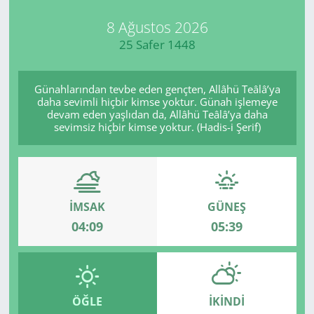
8 Ağustos 2026
25 Safer 1448
Günahlarından tevbe eden gençten, Allâhü Teâlâ’ya
daha sevimli hiçbir kimse yoktur. Günah işlemeye
devam eden yaşlıdan da, Allâhü Teâlâ’ya daha
sevimsiz hiçbir kimse yoktur. (Hadis-i Şerif)
İMSAK
GÜNEŞ
04:09
05:39
ÖĞLE
İKINDI