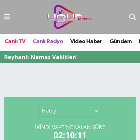
Nöbetçi Eczaneler
Hava Durumu
Canlı TV
Canlı Radyo
Video Haber
Gündem
Namaz Vakitleri
Reyhanlı Namaz Vakitleri
Trafik Durumu
Süper Lig Puan Durumu ve Fikstür
Tüm Manşetler
Hatay
Son Dakika Haberleri
İKINDI VAKTİNE KALAN SÜRE
02:10:11
Haber Arşivi