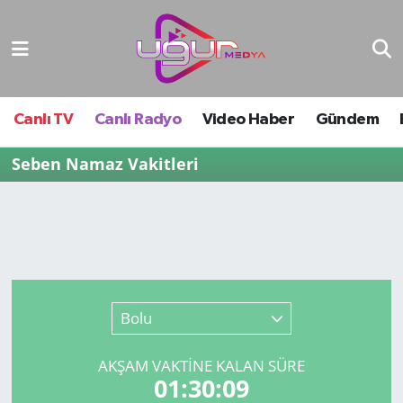
Nöbetçi Eczaneler
Hava Durumu
Canlı TV
Canlı Radyo
Video Haber
Gündem
Namaz Vakitleri
Seben Namaz Vakitleri
Trafik Durumu
Süper Lig Puan Durumu ve Fikstür
Tüm Manşetler
Bolu
Son Dakika Haberleri
AKŞAM VAKTİNE KALAN SÜRE
01:30:09
Haber Arşivi