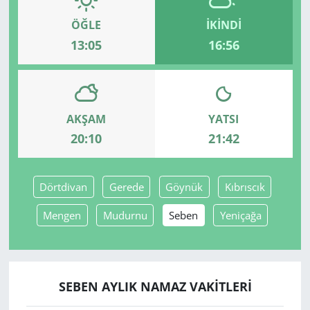
ÖĞLE
İKINDI
13:05
16:56
AKŞAM
YATSI
20:10
21:42
Dörtdivan
Gerede
Göynük
Kıbrıscık
Mengen
Mudurnu
Seben
Yeniçağa
SEBEN AYLIK NAMAZ VAKITLERI