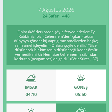
7 Ağustos 2026
24 Safer 1448
Onlar (kâfirler) orada şöyle feryad ederler: Ey
Rabbimiz, bizi (Cehennem’den) çıkar, (tekrar
dünyaya gönder ki) yaptığımız amellerden başka;
sâlih amel işleyelim. (Onlara şöyle denilir:) "Size,
düşünecek bir kimsenin düşüneceği kadar ömür
vermedik mi ki? Hem size Cehennem azâbından
korkutan (peygamber) de geldi." (Fâtır Sûresi, 37)
İMSAK
GÜNEŞ
04:10
05:50