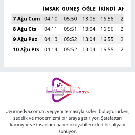
İMSAK
GÜNEŞ
ÖĞLE
İKINDI
AKŞA
7 Ağu Cum
04:10
05:50
13:05
16:56
20:10
8 Ağu Cts
04:11
05:51
13:04
16:56
20:08
9 Ağu Paz
04:13
05:52
13:04
16:55
20:07
10 Ağu Pts
04:14
05:52
13:04
16:55
20:06
Ugurmedya.com.tr, yepyeni temasıyla sizleri buluştururken,
sadelik ve modernizmi bir araya getiriyor. Şatafattan
kaçınıyor ve insanlara haber okuyabilecekleri bir altyapı
sunuyor.