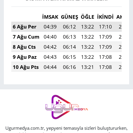
İMSAK
GÜNEŞ
ÖĞLE
İKINDI
AKŞA
6 Ağu Per
04:39
06:12
13:22
17:10
20:22
7 Ağu Cum
04:40
06:13
13:22
17:09
20:21
8 Ağu Cts
04:42
06:14
13:22
17:09
20:19
9 Ağu Paz
04:43
06:15
13:22
17:08
20:18
10 Ağu Pts
04:44
06:16
13:21
17:08
20:17
Ugurmedya.com.tr, yepyeni temasıyla sizleri buluştururken,