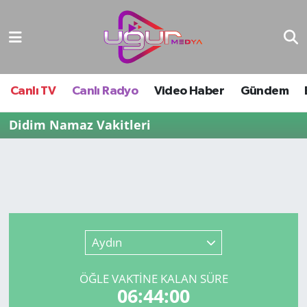
Nöbetçi Eczaneler
Hava Durumu
Canlı TV
Canlı Radyo
Video Haber
Gündem
Namaz Vakitleri
Didim Namaz Vakitleri
Trafik Durumu
Süper Lig Puan Durumu ve Fikstür
Tüm Manşetler
Aydın
Son Dakika Haberleri
ÖĞLE VAKTİNE KALAN SÜRE
06:44:00
Haber Arşivi