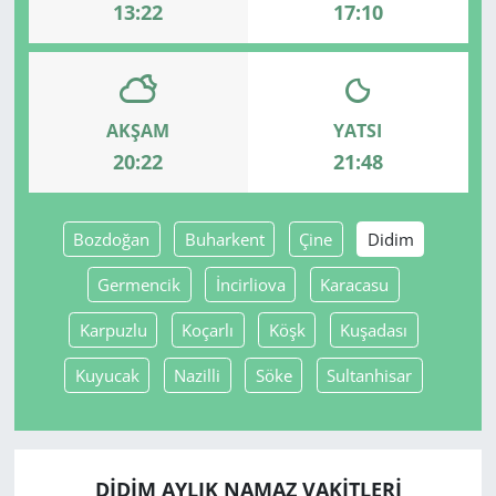
13:22
17:10
AKŞAM
YATSI
20:22
21:48
Bozdoğan
Buharkent
Çine
Didim
Germencik
İncirliova
Karacasu
Karpuzlu
Koçarlı
Köşk
Kuşadası
Kuyucak
Nazilli
Söke
Sultanhisar
DIDIM AYLIK NAMAZ VAKITLERI