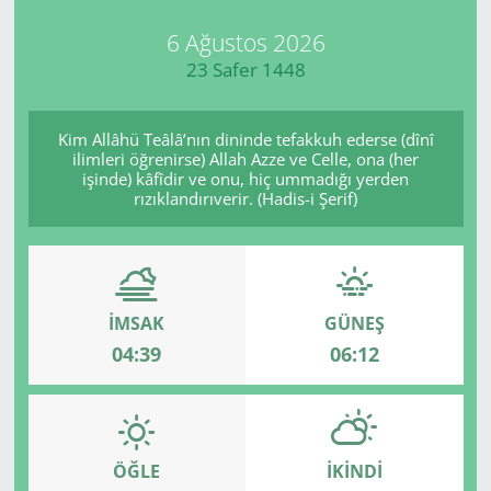
6 Ağustos 2026
23 Safer 1448
Kim Allâhü Teâlâ’nın dininde tefakkuh ederse (dînî
ilimleri öğrenirse) Allah Azze ve Celle, ona (her
işinde) kâfîdir ve onu, hiç ummadığı yerden
rızıklandırıverir. (Hadis-i Şerif)
İMSAK
GÜNEŞ
04:39
06:12
ÖĞLE
İKINDI