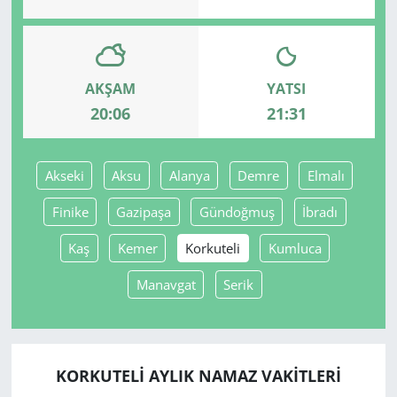
AKŞAM
YATSI
20:06
21:31
Akseki
Aksu
Alanya
Demre
Elmalı
Finike
Gazipaşa
Gündoğmuş
İbradı
Kaş
Kemer
Korkuteli
Kumluca
Manavgat
Serik
KORKUTELI AYLIK NAMAZ VAKITLERI