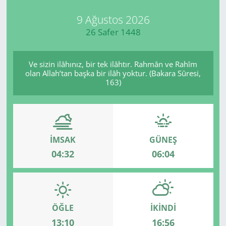
9 Ağustos 2026
26 Safer 1448
Ve sizin ilâhınız, bir tek ilâhtır. Rahmân ve Rahîm
olan Allah’tan başka bir ilâh yoktur. (Bakara Sûresi,
163)
İMSAK
GÜNEŞ
04:32
06:04
ÖĞLE
İKINDI
13:10
16:56