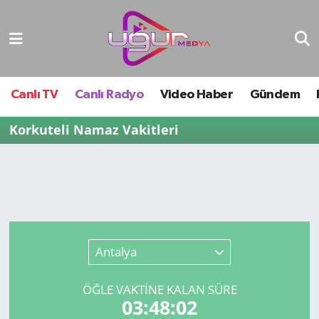
Nöbetçi Eczaneler
Hava Durumu
Canlı TV
Canlı Radyo
Video Haber
Gündem
Namaz Vakitleri
Korkuteli Namaz Vakitleri
Trafik Durumu
Süper Lig Puan Durumu ve Fikstür
Tüm Manşetler
Antalya
Son Dakika Haberleri
ÖĞLE VAKTİNE KALAN SÜRE
03:48:02
Haber Arşivi