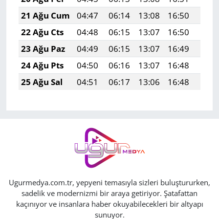
21 Ağu Cum
04:47
06:14
13:08
16:50
19:5
22 Ağu Cts
04:48
06:15
13:07
16:50
19:5
23 Ağu Paz
04:49
06:15
13:07
16:49
19:4
24 Ağu Pts
04:50
06:16
13:07
16:48
19:4
25 Ağu Sal
04:51
06:17
13:06
16:48
19:4
Ugurmedya.com.tr, yepyeni temasıyla sizleri buluştururken,
sadelik ve modernizmi bir araya getiriyor. Şatafattan
kaçınıyor ve insanlara haber okuyabilecekleri bir altyapı
sunuyor.