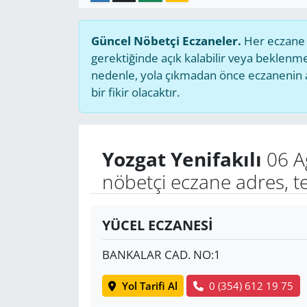
Güncel Nöbetçi Eczaneler.
Her eczane g
gerektiğinde açık kalabilir veya beklen
nedenle, yola çıkmadan önce eczanenin açı
bir fikir olacaktır.
Yozgat Yenifakılı
06 A
nöbetçi eczane adres, t
YÜCEL ECZANESİ
BANKALAR CAD. NO:1
Yol Tarifi Al
0 (354) 612 19 75