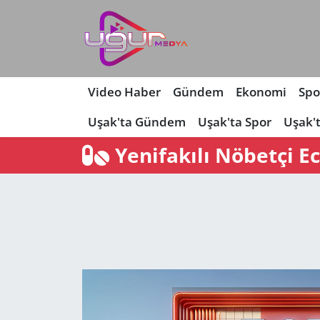
Nöbetçi Eczaneler
Hava Durumu
Video Haber
Gündem
Ekonomi
Spo
Uşak'ta Gündem
Uşak'ta Spor
Uşak'
Namaz Vakitleri
Yenifakılı Nöbetçi E
Trafik Durumu
Süper Lig Puan Durumu ve Fikstür
Tüm Manşetler
Son Dakika Haberleri
Haber Arşivi