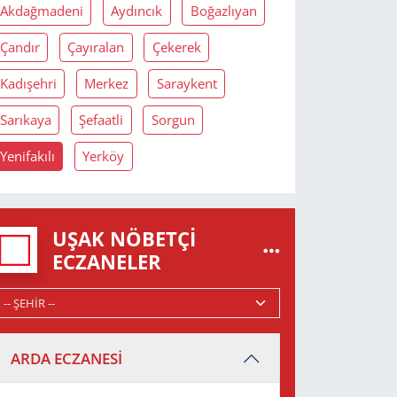
Akdağmadeni
Aydıncık
Boğazlıyan
Çandır
Çayıralan
Çekerek
Kadışehri
Merkez
Saraykent
Sarıkaya
Şefaatli
Sorgun
Yenifakılı
Yerköy
UŞAK NÖBETÇI
ECZANELER
ARDA ECZANESİ