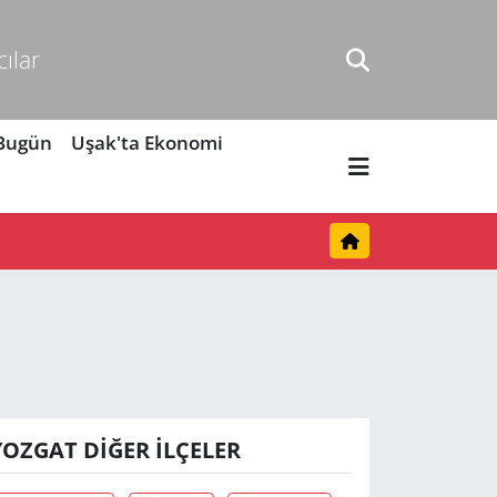
cılar
 Bugün
Uşak'ta Ekonomi
YOZGAT DIĞER İLÇELER