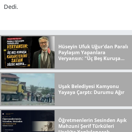
Dedi.
Hüseyin Ufuk Uğur'dan Paralı
Paylaşım Yapanlara
Veryansın: "Üç Beş Kuruşa
Karakterini Satan Sözde
Medya..."
Uşak Belediyesi Kamyonu
Yayaya Çarptı: Durumu Ağır
Öğretmenlerin Sesinden Aşık
Mahzuni Şerif Türküleri