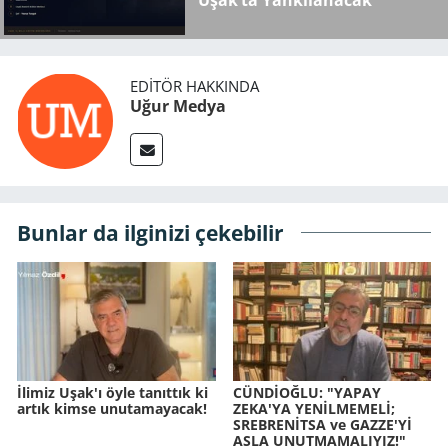
Uşak’ta Yankılanacak
EDITÖR HAKKINDA
Uğur Medya
Bunlar da ilginizi çekebilir
İlimiz Uşak'ı öyle tanıttık ki
CÜNDİOĞLU: "YAPAY
artık kimse unutamayacak!
ZEKA'YA YENİLMEMELİ;
SREBRENİTSA ve GAZZE'Yİ
ASLA UNUTMAMALIYIZ!"