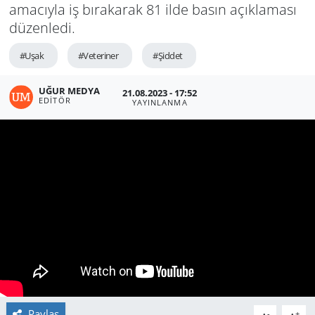
amacıyla iş bırakarak 81 ilde basın açıklaması
düzenledi.
#Uşak
#Veteriner
#Şiddet
UĞUR MEDYA
21.08.2023 - 17:52
EDITÖR
YAYINLANMA
Paylaş
-
+