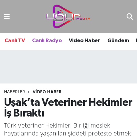
Nöbetçi Eczaneler
Hava Durumu
Canlı TV
Canlı Radyo
Video Haber
Gündem
Namaz Vakitleri
Trafik Durumu
Süper Lig Puan Durumu ve Fikstür
HABERLER
VIDEO HABER
Uşak’ta Veteriner Hekimler
Tüm Manşetler
İş Bıraktı
Son Dakika Haberleri
Türk Veteriner Hekimleri Birliği meslek
Haber Arşivi
hayatlarında yaşanılan şiddeti protesto etmek