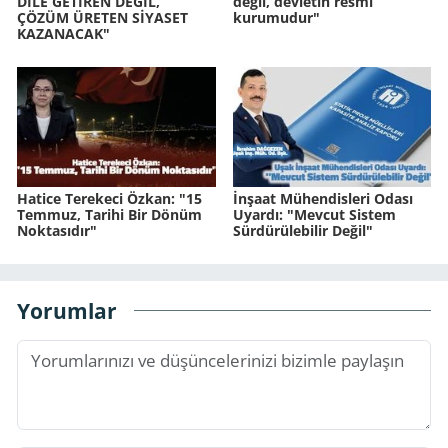
DİLE GETİREN DEĞİL,
değil, devletin resmi
ÇÖZÜM ÜRETEN SİYASET
kurumudur"
KAZANACAK"
Hatice Terekeci Özkan: "15
İnşaat Mühendisleri Odası
Temmuz, Tarihi Bir Dönüm
Uyardı: "Mevcut Sistem
Noktasıdır"
Sürdürülebilir Değil"
Yorumlar