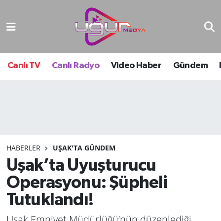
Nöbetçi Eczaneler
Hava Durumu
Canlı TV
Canlı Radyo
Video Haber
Gündem
Namaz Vakitleri
Trafik Durumu
Süper Lig Puan Durumu ve Fikstür
HABERLER
UŞAK'TA GÜNDEM
Uşak’ta Uyuşturucu
Tüm Manşetler
Operasyonu: Şüpheli
Son Dakika Haberleri
Tutuklandı!
Haber Arşivi
Uşak Emniyet Müdürlüğü’nün düzenlediği