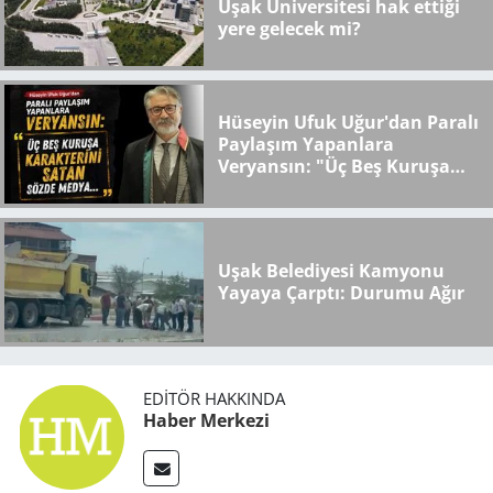
Uşak Üniversitesi hak ettiği
yere gelecek mi?
Hüseyin Ufuk Uğur'dan Paralı
Paylaşım Yapanlara
Veryansın: "Üç Beş Kuruşa
Karakterini Satan Sözde
Medya..."
Uşak Belediyesi Kamyonu
Yayaya Çarptı: Durumu Ağır
EDITÖR HAKKINDA
Haber Merkezi