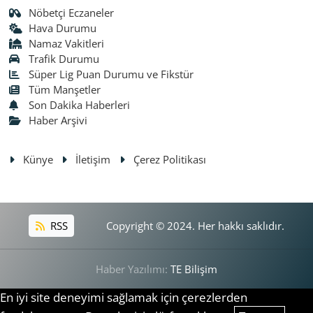
Nöbetçi Eczaneler
Hava Durumu
Namaz Vakitleri
Trafik Durumu
Süper Lig Puan Durumu ve Fikstür
Tüm Manşetler
Son Dakika Haberleri
Haber Arşivi
Künye
İletişim
Çerez Politikası
RSS
Copyright © 2024. Her hakkı saklıdır.
Haber Yazılımı:
TE Bilişim
En iyi site deneyimi sağlamak için çerezlerden