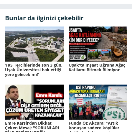
Bunlar da ilginizi çekebilir
YKS Tercihlerinde son 3 gün,
Uşak'ta İnşaat Uğruna Ağaç
Uşak Üniversitesi hak ettiği
Katliamı Bitmek Bilmiyor
yere gelecek mi?
Emre Karslı'dan Dikkat
Funda Öz Akcura: "Artık
Çeken Mesaj: "SORUNLARI
konuşan sadece köylüler