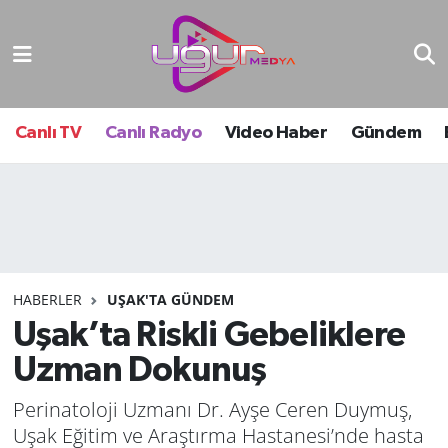
Nöbetçi Eczaneler
Hava Durumu
Canlı TV
Canlı Radyo
Video Haber
Gündem
Namaz Vakitleri
Trafik Durumu
Süper Lig Puan Durumu ve Fikstür
HABERLER
UŞAK'TA GÜNDEM
Uşak’ta Riskli Gebeliklere
Tüm Manşetler
Uzman Dokunuş
Son Dakika Haberleri
Perinatoloji Uzmanı Dr. Ayşe Ceren Duymuş,
Haber Arşivi
Uşak Eğitim ve Araştırma Hastanesi’nde hasta