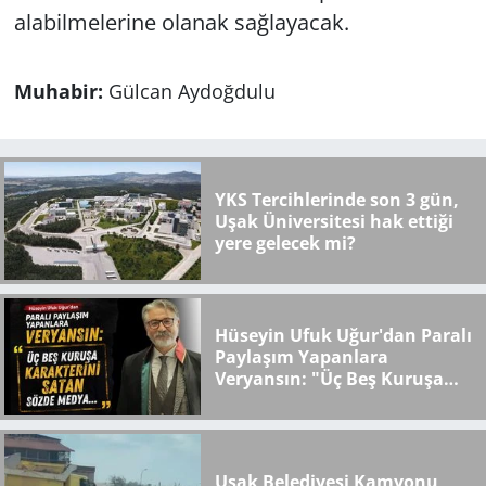
alabilmelerine olanak sağlayacak.
Muhabir:
Gülcan Aydoğdulu
YKS Tercihlerinde son 3 gün,
Uşak Üniversitesi hak ettiği
yere gelecek mi?
Hüseyin Ufuk Uğur'dan Paralı
Paylaşım Yapanlara
Veryansın: "Üç Beş Kuruşa
Karakterini Satan Sözde
Medya..."
Uşak Belediyesi Kamyonu