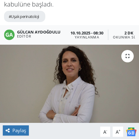
kabulüne başladı.
#Uşak perinatoloji
GÜLCAN AYDOĞDULU
10.10.2025 - 08:30
2 DK
EDITÖR
YAYINLANMA
OKUNMA SÜR
Paylaş
-
+
A
A