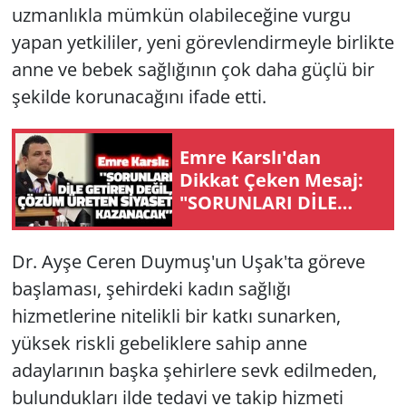
uzmanlıkla mümkün olabileceğine vurgu
yapan yetkililer, yeni görevlendirmeyle birlikte
anne ve bebek sağlığının çok daha güçlü bir
şekilde korunacağını ifade etti.
Emre Karslı'dan
Dikkat Çeken Mesaj:
"SORUNLARI DİLE
GETİREN DEĞİL,
ÇÖZÜM ÜRETEN
Dr. Ayşe Ceren Duymuş'un Uşak'ta göreve
SİYASET KAZANACAK"
başlaması, şehirdeki kadın sağlığı
hizmetlerine nitelikli bir katkı sunarken,
yüksek riskli gebeliklere sahip anne
adaylarının başka şehirlere sevk edilmeden,
bulundukları ilde tedavi ve takip hizmeti