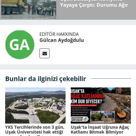
Yayaya Çarptı: Durumu Ağır
EDITÖR HAKKINDA
Gülcan Aydoğdulu
Bunlar da ilginizi çekebilir
YKS Tercihlerinde son 3 gün,
Uşak'ta İnşaat Uğruna Ağaç
Uşak Üniversitesi hak ettiği
Katliamı Bitmek Bilmiyor