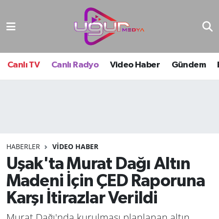
Nöbetçi Eczaneler
Hava Durumu
Canlı TV
Canlı Radyo
Video Haber
Gündem
Namaz Vakitleri
Trafik Durumu
Süper Lig Puan Durumu ve Fikstür
HABERLER
VIDEO HABER
Uşak'ta Murat Dağı Altın
Tüm Manşetler
Madeni İçin ÇED Raporuna
Son Dakika Haberleri
Karşı İtirazlar Verildi
Haber Arşivi
Murat Dağı'nda kurulması planlanan altın