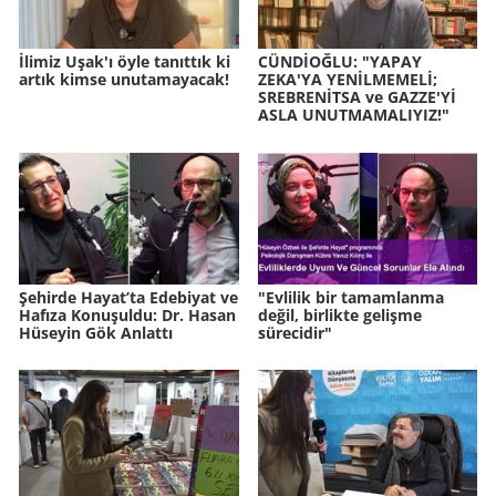
İlimiz Uşak'ı öyle tanıttık ki
CÜNDİOĞLU: "YAPAY
artık kimse unutamayacak!
ZEKA'YA YENİLMEMELİ;
SREBRENİTSA ve GAZZE'Yİ
ASLA UNUTMAMALIYIZ!"
Şehirde Hayat’ta Edebiyat ve
"Evlilik bir tamamlanma
Hafıza Konuşuldu: Dr. Hasan
değil, birlikte gelişme
Hüseyin Gök Anlattı
sürecidir"