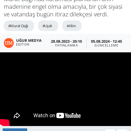
madenine engel olma amacıyla, bir çok siyasi
ve vatandaş bugün itiraz dilekçesi verdi.
#Murat Dağı
#Uşak
#Altın
UĞUR MEDYA
28.08.2023 - 20:10
05.08.2024 - 12:45
EDITÖR
YAYINLANMA
GÜNCELLEME