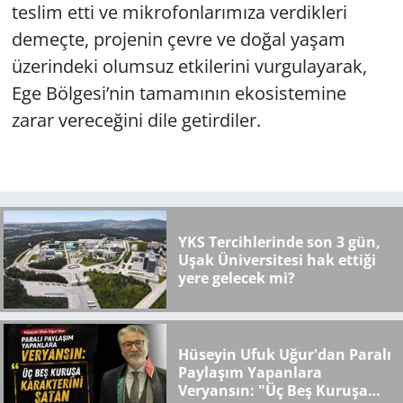
teslim etti ve mikrofonlarımıza verdikleri
demeçte, projenin çevre ve doğal yaşam
üzerindeki olumsuz etkilerini vurgulayarak,
Ege Bölgesi’nin tamamının ekosistemine
zarar vereceğini dile getirdiler.
YKS Tercihlerinde son 3 gün,
Uşak Üniversitesi hak ettiği
yere gelecek mi?
Hüseyin Ufuk Uğur'dan Paralı
Paylaşım Yapanlara
Veryansın: "Üç Beş Kuruşa