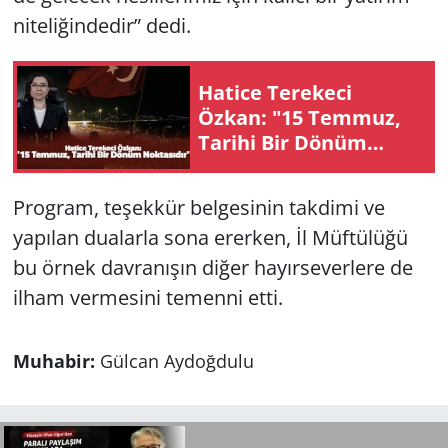
niteliğindedir” dedi.
Hatice Terekeci
Özkan: "15 Temmuz,
Tarihi Bir Dönüm
Noktasıdır"
Program, teşekkür belgesinin takdimi ve
yapılan dualarla sona ererken, İl Müftülüğü
bu örnek davranışın diğer hayırseverlere de
ilham vermesini temenni etti.
Muhabir:
Gülcan Aydoğdulu