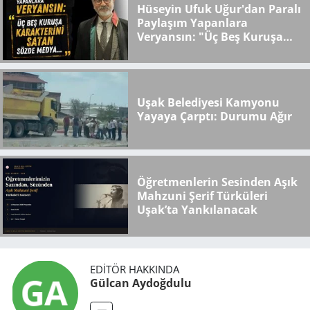
Hüseyin Ufuk Uğur'dan Paralı
Paylaşım Yapanlara
Veryansın: "Üç Beş Kuruşa
Karakterini Satan Sözde
Medya..."
Uşak Belediyesi Kamyonu
Yayaya Çarptı: Durumu Ağır
Öğretmenlerin Sesinden Aşık
Mahzuni Şerif Türküleri
Uşak’ta Yankılanacak
EDITÖR HAKKINDA
Gülcan Aydoğdulu