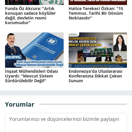
Funda Öz Akcura: "Artık
Hatice Terekeci Özkan: "15
konuşan sadece köylüler
Temmuz, Tarihi Bir Dönüm
değil, devletin resmi
Noktasıdır"
kurumudur"
İnşaat Mühendisleri Odası
Endonezya'da Uluslararası
Uyardı: "Mevcut Sistem
Konferansta Dikkat Çeken
Sürdürülebilir Değil"
Sunum
Yorumlar