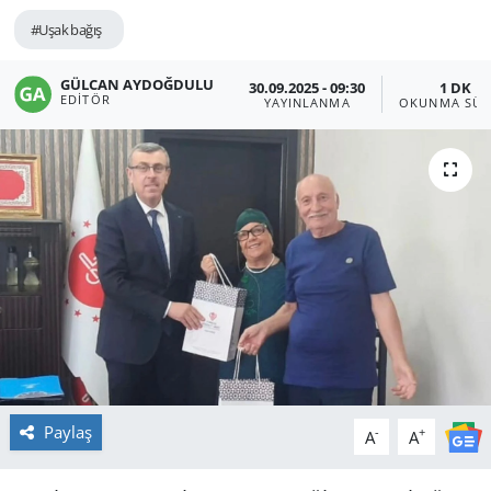
#Uşak bağış
GÜLCAN AYDOĞDULU
30.09.2025 - 09:30
1 DK
EDITÖR
YAYINLANMA
OKUNMA SÜR
Paylaş
-
+
A
A