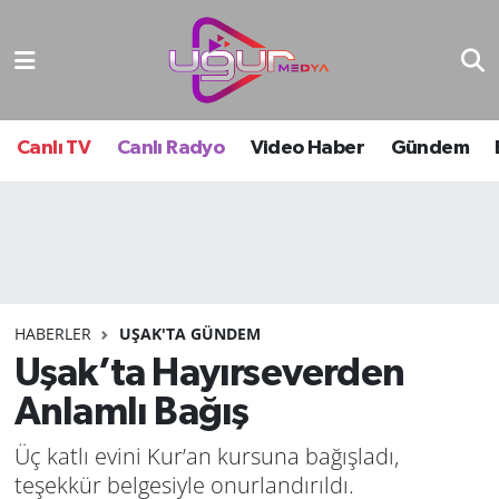
Nöbetçi Eczaneler
Hava Durumu
Canlı TV
Canlı Radyo
Video Haber
Gündem
Namaz Vakitleri
Trafik Durumu
Süper Lig Puan Durumu ve Fikstür
HABERLER
UŞAK'TA GÜNDEM
Uşak’ta Hayırseverden
Tüm Manşetler
Anlamlı Bağış
Son Dakika Haberleri
Üç katlı evini Kur’an kursuna bağışladı,
Haber Arşivi
teşekkür belgesiyle onurlandırıldı.