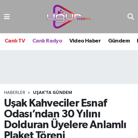
Nöbetçi Eczaneler
Hava Durumu
Canlı TV
Canlı Radyo
Video Haber
Gündem
Namaz Vakitleri
Trafik Durumu
Süper Lig Puan Durumu ve Fikstür
HABERLER
UŞAK'TA GÜNDEM
Uşak Kahveciler Esnaf
Tüm Manşetler
Odası’ndan 30 Yılını
Son Dakika Haberleri
Dolduran Üyelere Anlamlı
Haber Arşivi
Plaket Töreni