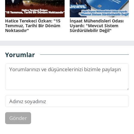
Hatice Terekeci Özkan: "15
İnşaat Mühendisleri Odası
Temmuz, Tarihi Bir Dönüm
Uyardı: "Mevcut Sistem
Noktasıdır"
Sürdürülebilir Değil"
Yorumlar
Gönder