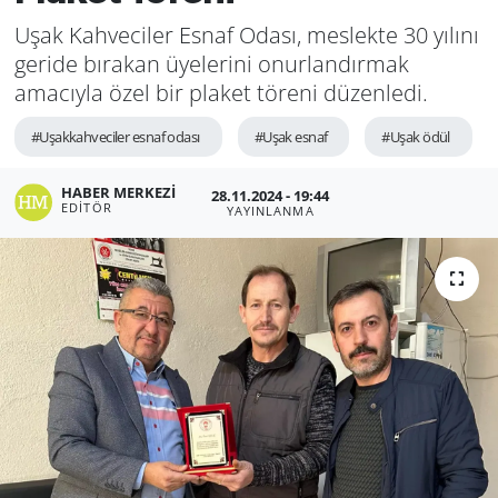
Uşak Kahveciler Esnaf Odası, meslekte 30 yılını
geride bırakan üyelerini onurlandırmak
amacıyla özel bir plaket töreni düzenledi.
#Uşakkahveciler esnaf odası
#Uşak esnaf
#Uşak ödül
HABER MERKEZI
28.11.2024 - 19:44
EDITÖR
YAYINLANMA