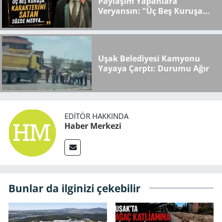
Paylaşım Yapanlara
Veryansın: "Üç Beş Kuruşa
Karakterini Satan Sözde
Medya..."
Uşak Belediyesi Kamyonu
Yayaya Çarptı: Durumu Ağır
EDITÖR HAKKINDA
Haber Merkezi
Bunlar da ilginizi çekebilir