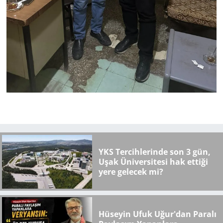
YKS Tercihlerinde son 3 gün,
Uşak Üniversitesi hak ettiği
yere gelecek mi?
Hüseyin Ufuk Uğur'dan Paralı