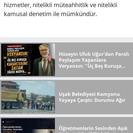
hizmetler, nitelikli müteahhitlik ve nitelikli
kamusal denetim ile mümkündür.
Hüseyin Ufuk Uğur'dan Paralı
Paylaşım Yapanlara
Veryansın: "Üç Beş Kuruşa
Karakterini Satan Sözde
Medya..."
Uşak Belediyesi Kamyonu
Yayaya Çarptı: Durumu Ağır
Öğretmenlerin Sesinden Aşık