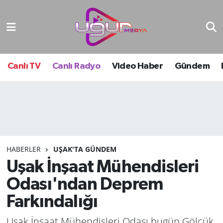
Nöbetçi Eczaneler
Hava Durumu
Canlı TV
Canlı Radyo
Video Haber
Gündem
Namaz Vakitleri
Trafik Durumu
Süper Lig Puan Durumu ve Fikstür
HABERLER
UŞAK'TA GÜNDEM
Uşak İnşaat Mühendisleri
Tüm Manşetler
Odası'ndan Deprem
Son Dakika Haberleri
Farkındalığı
Haber Arşivi
Uşak İnşaat Mühendisleri Odası bugün Gölcük