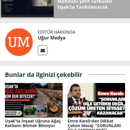
Mahzuni Şerif Türküleri
Uşak’ta Yankılanacak
EDITÖR HAKKINDA
Uğur Medya
Bunlar da ilginizi çekebilir
Uşak'ta İnşaat Uğruna Ağaç
Emre Karslı'dan Dikkat
Katliamı Bitmek Bilmiyor
Çeken Mesaj: "SORUNLARI