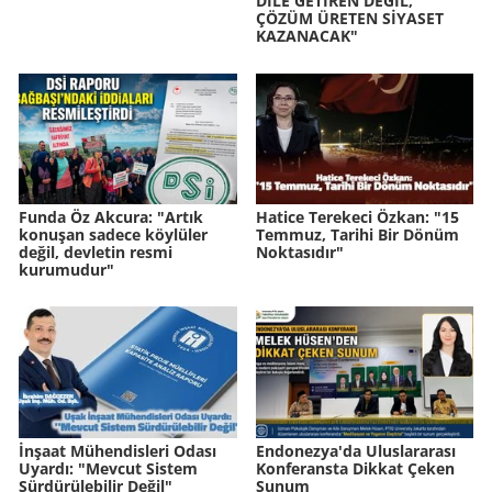
DİLE GETİREN DEĞİL,
ÇÖZÜM ÜRETEN SİYASET
KAZANACAK"
Funda Öz Akcura: "Artık
Hatice Terekeci Özkan: "15
konuşan sadece köylüler
Temmuz, Tarihi Bir Dönüm
değil, devletin resmi
Noktasıdır"
kurumudur"
İnşaat Mühendisleri Odası
Endonezya'da Uluslararası
Uyardı: "Mevcut Sistem
Konferansta Dikkat Çeken
Sürdürülebilir Değil"
Sunum