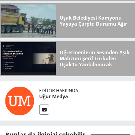
Medya..."
Uşak Belediyesi Kamyonu
Yayaya Çarptı: Durumu Ağır
Öğretmenlerin Sesinden Aşık
Mahzuni Şerif Türküleri
Uşak’ta Yankılanacak
EDITÖR HAKKINDA
Uğur Medya
Bunlar da ilginizi çekebilir