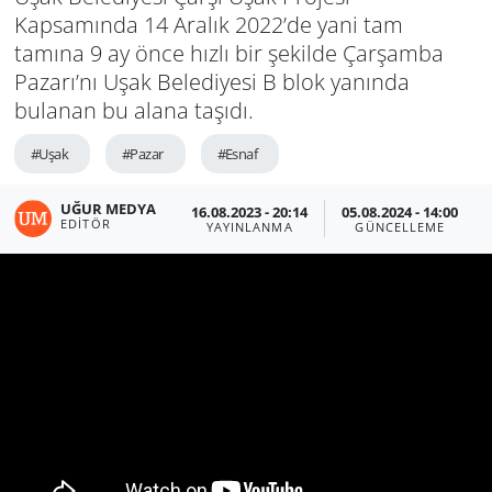
Kapsamında 14 Aralık 2022’de yani tam
tamına 9 ay önce hızlı bir şekilde Çarşamba
Pazarı’nı Uşak Belediyesi B blok yanında
bulanan bu alana taşıdı.
#Uşak
#Pazar
#Esnaf
UĞUR MEDYA
16.08.2023 - 20:14
05.08.2024 - 14:00
EDITÖR
YAYINLANMA
GÜNCELLEME