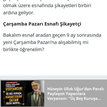
olmak üzere esnafında şikayetleri birbiri
ardına geliyor.
Çarşamba Pazarı Esnafı Şikayetçi
Bakalım esnaf aradan geçen 9 ay sonrasında
yeni Çarşamba Pazarı’na alışabilmiş mi
birlikte öğrenelim?
Hüseyin Ufuk Uğur'dan Paralı
Paylaşım Yapanlara
Veryansın: "Üç Beş Kuruşa
Karakterini Satan Sözde