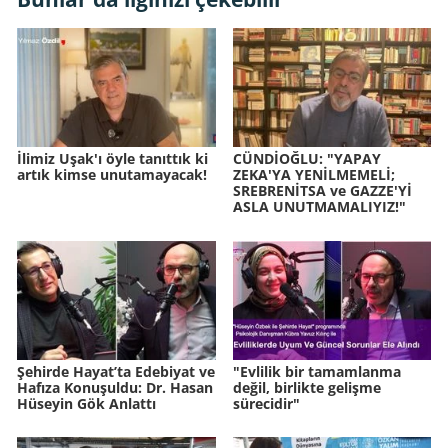
İlimiz Uşak'ı öyle tanıttık ki
CÜNDİOĞLU: "YAPAY
artık kimse unutamayacak!
ZEKA'YA YENİLMEMELİ;
SREBRENİTSA ve GAZZE'Yİ
ASLA UNUTMAMALIYIZ!"
Şehirde Hayat’ta Edebiyat ve
"Evlilik bir tamamlanma
Hafıza Konuşuldu: Dr. Hasan
değil, birlikte gelişme
Hüseyin Gök Anlattı
sürecidir"