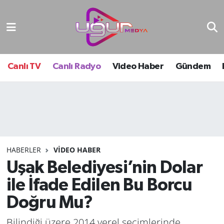
Nöbetçi Eczaneler
Hava Durumu
Canlı TV
Canlı Radyo
Video Haber
Gündem
Namaz Vakitleri
Trafik Durumu
Süper Lig Puan Durumu ve Fikstür
HABERLER
VIDEO HABER
Uşak Belediyesi’nin Dolar
Tüm Manşetler
ile İfade Edilen Bu Borcu
Son Dakika Haberleri
Doğru Mu?
Haber Arşivi
Bilindiği üzere 2014 yerel seçimlerinde