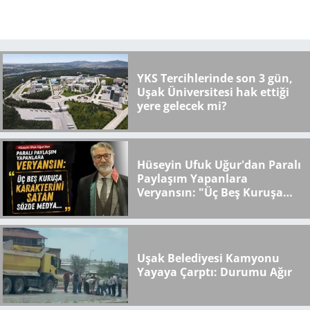
YKS Tercihlerinde son 3 gün,
Uşak Üniversitesi hak ettiği
yere gelecek mi?
Hüseyin Ufuk Uğur'dan Paralı
Paylaşım Yapanlara
Veryansın: "Üç Beş Kuruşa
Karakterini Satan Sözde
Medya..."
Uşak Belediyesi Kamyonu
Yayaya Çarptı: Durumu Ağır