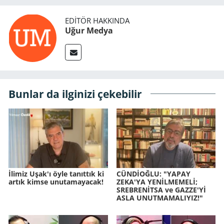
EDITÖR HAKKINDA
Uğur Medya
Bunlar da ilginizi çekebilir
İlimiz Uşak'ı öyle tanıttık ki
CÜNDİOĞLU: "YAPAY
artık kimse unutamayacak!
ZEKA'YA YENİLMEMELİ;
SREBRENİTSA ve GAZZE'Yİ
ASLA UNUTMAMALIYIZ!"