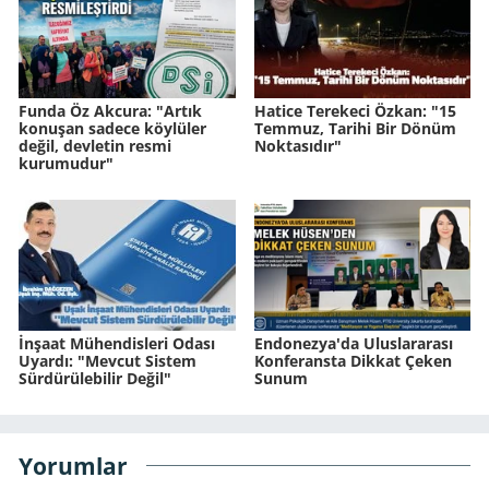
Funda Öz Akcura: "Artık
Hatice Terekeci Özkan: "15
konuşan sadece köylüler
Temmuz, Tarihi Bir Dönüm
değil, devletin resmi
Noktasıdır"
kurumudur"
İnşaat Mühendisleri Odası
Endonezya'da Uluslararası
Uyardı: "Mevcut Sistem
Konferansta Dikkat Çeken
Sürdürülebilir Değil"
Sunum
Yorumlar