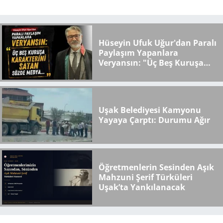
Hüseyin Ufuk Uğur'dan Paralı
Paylaşım Yapanlara
Veryansın: "Üç Beş Kuruşa
Karakterini Satan Sözde
Medya..."
Uşak Belediyesi Kamyonu
Yayaya Çarptı: Durumu Ağır
Öğretmenlerin Sesinden Aşık
Mahzuni Şerif Türküleri
Uşak’ta Yankılanacak