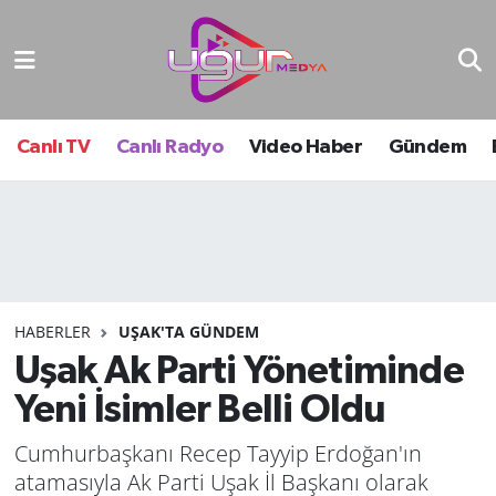
Nöbetçi Eczaneler
Hava Durumu
Canlı TV
Canlı Radyo
Video Haber
Gündem
Namaz Vakitleri
Trafik Durumu
Süper Lig Puan Durumu ve Fikstür
HABERLER
UŞAK'TA GÜNDEM
Uşak Ak Parti Yönetiminde
Tüm Manşetler
Yeni İsimler Belli Oldu
Son Dakika Haberleri
Cumhurbaşkanı Recep Tayyip Erdoğan'ın
Haber Arşivi
atamasıyla Ak Parti Uşak İl Başkanı olarak