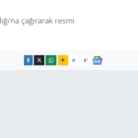
lığı’na çağırarak resmi
-
+
A
A