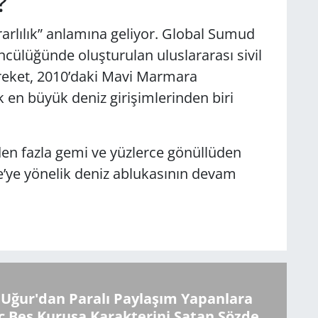
?
arlılık” anlamına geliyor. Global Sumud
öncülüğünde oluşturulan uluslararası sivil
areket, 2010’daki Mavi Marmara
 en büyük deniz girişimlerinden biri
den fazla gemi ve yüzlerce gönüllüden
ze’ye yönelik deniz ablukasının devam
Uğur'dan Paralı Paylaşım Yapanlara
ç Beş Kuruşa Karakterini Satan Sözde