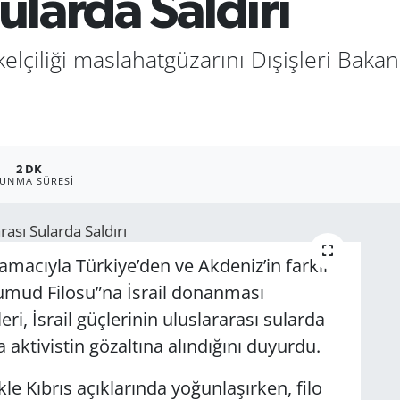
ularda Saldırı
kelçiliği maslahatgüzarını Dışişleri Bakan
2 DK
UNMA SÜRESI
amacıyla Türkiye’den ve Akdeniz’in farklı
Sumud Filosu”na İsrail donanması
ri, İsrail güçlerinin uluslararası sularda
a aktivistin gözaltına alındığını duyurdu.
le Kıbrıs açıklarında yoğunlaşırken, filo