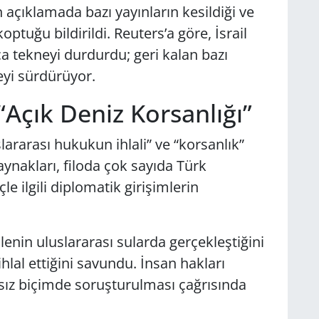
çıklamada bazı yayınların kesildiği ve
tuğu bildirildi. Reuters’a göre, İsrail
ca tekneyi durdurdu; geri kalan bazı
eyi sürdürüyor.
 “Açık Deniz Korsanlığı”
lararası hukukun ihlali” ve “korsanlık”
kaynakları, filoda çok sayıda Türk
 ilgili diplomatik girişimlerin
enin uluslararası sularda gerçekleştiğini
ihlal ettiğini savundu. İnsan hakları
ız biçimde soruşturulması çağrısında