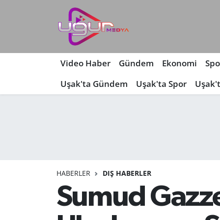
Nöbetçi Eczaneler
Hava Durumu
Video Haber
Gündem
Ekonomi
Spo
Uşak'ta Gündem
Uşak'ta Spor
Uşak'
Namaz Vakitleri
Trafik Durumu
Süper Lig Puan Durumu ve Fikstür
Tüm Manşetler
HABERLER
DIŞ HABERLER
Son Dakika Haberleri
Sumud Gazze 
Haber Arşivi