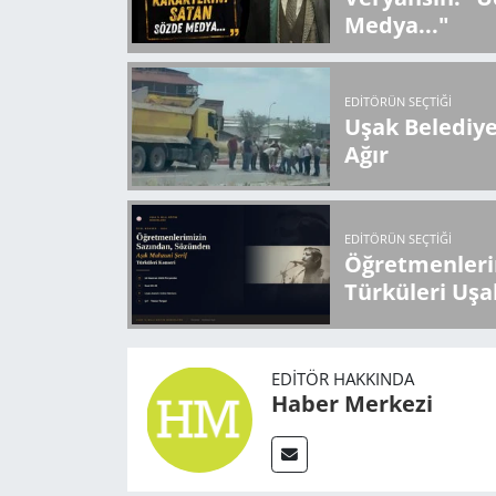
Medya..."
EDITÖRÜN SEÇTIĞI
Uşak Belediy
Ağır
EDITÖRÜN SEÇTIĞI
Öğretmenlerin
Türküleri Uşa
EDITÖR HAKKINDA
Haber Merkezi