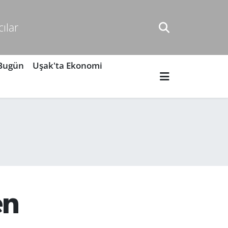
cılar
 Bugün
Uşak'ta Ekonomi
en