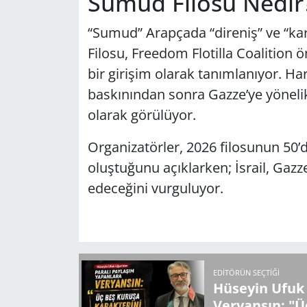
Sumud Filosu Nedir
“Sumud” Arapçada “direniş” ve “kar
Filosu, Freedom Flotilla Coalition 
bir girişim olarak tanımlanıyor. H
baskınından sonra Gazze’ye yönelik
olarak görülüyor.
Organizatörler, 2026 filosunun 50’
oluştuğunu açıklarken; İsrail, Gaz
edeceğini vurguluyor.
EDITÖRÜN SEÇTIĞI
Hüseyin Ufuk 
Veryansın: "Ü