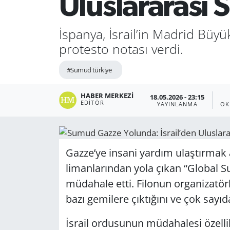
Uluslararası S
İspanya, İsrail’in Madrid Büyü
protesto notası verdi.
#Sumud türkiye
HABER MERKEZI
18.05.2026 - 23:15
EDITÖR
YAYINLANMA
OK
Gazze’ye insani yardım ulaştırmak 
limanlarından yola çıkan “Global 
müdahale etti. Filonun organizatörle
bazı gemilere çıktığını ve çok sayıd
İsrail ordusunun müdahalesi özellik