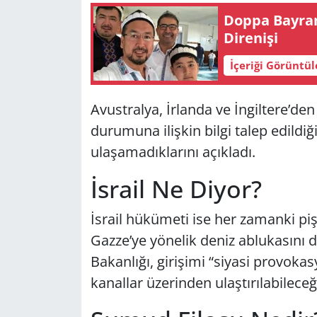
Doppa Bayram
Direnişi
İçeriği Görüntü
Avustralya, İrlanda ve İngiltere’de
durumuna ilişkin bilgi talep edildiği 
ulaşamadıklarını açıkladı.
İsrail Ne Diyor?
İsrail hükümeti ise her zamanki pi
Gazze’ye yönelik deniz ablukasını de
Bakanlığı, girişimi “siyasi provoka
kanallar üzerinden ulaştırılabilece