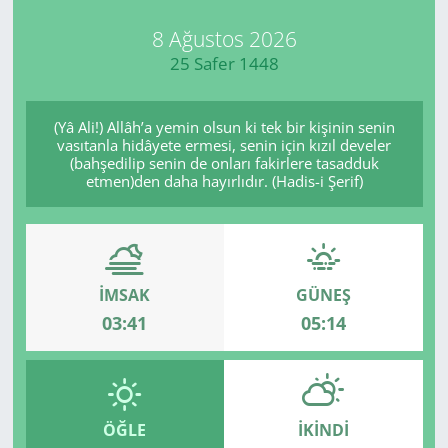
8 Ağustos 2026
25 Safer 1448
(Yâ Ali!) Allâh’a yemin olsun ki tek bir kişinin senin
vasıtanla hidâyete ermesi, senin için kızıl develer
(bahşedilip senin de onları fakirlere tasadduk
etmen)den daha hayırlıdır. (Hadis-i Şerif)
İMSAK
GÜNEŞ
03:41
05:14
ÖĞLE
İKINDI