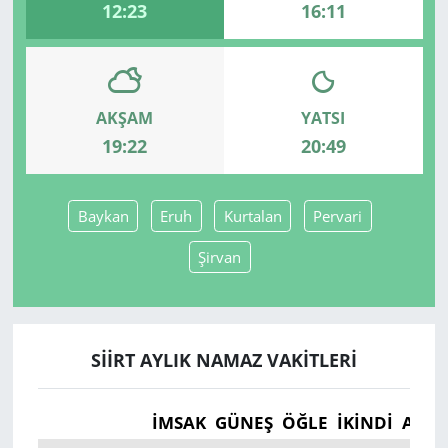
12:23
16:11
AKŞAM
YATSI
19:22
20:49
Baykan
Eruh
Kurtalan
Pervari
Şirvan
SIIRT AYLIK NAMAZ VAKITLERI
İMSAK
GÜNEŞ
ÖĞLE
İKINDI
AKŞ