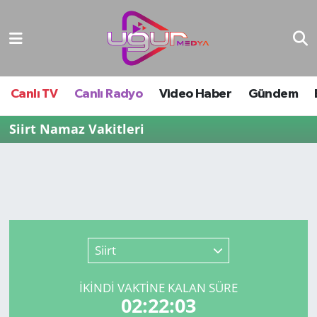
Nöbetçi Eczaneler
Hava Durumu
Canlı TV
Canlı Radyo
Video Haber
Gündem
Namaz Vakitleri
Siirt Namaz Vakitleri
Trafik Durumu
Süper Lig Puan Durumu ve Fikstür
Tüm Manşetler
Siirt
Son Dakika Haberleri
İKINDI VAKTİNE KALAN SÜRE
02:22:03
Haber Arşivi