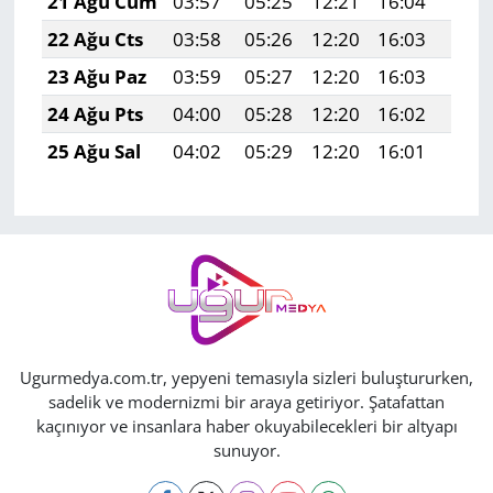
21 Ağu Cum
03:57
05:25
12:21
16:04
19:0
22 Ağu Cts
03:58
05:26
12:20
16:03
19:0
23 Ağu Paz
03:59
05:27
12:20
16:03
19:0
24 Ağu Pts
04:00
05:28
12:20
16:02
19:0
25 Ağu Sal
04:02
05:29
12:20
16:01
19:0
Ugurmedya.com.tr, yepyeni temasıyla sizleri buluştururken,
sadelik ve modernizmi bir araya getiriyor. Şatafattan
kaçınıyor ve insanlara haber okuyabilecekleri bir altyapı
sunuyor.