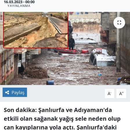
16.03.2023 - 00:00
YAYINLANMA
Paylaş
-
+
A
A
Son dakika: Şanlıurfa ve Adıyaman'da
etkili olan sağanak yağış sele neden olup
can kayıplarına yola açtı. Şanlıurfa'daki