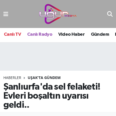
Nöbetçi Eczaneler
Hava Durumu
Canlı TV
Canlı Radyo
Video Haber
Gündem
Namaz Vakitleri
Trafik Durumu
Süper Lig Puan Durumu ve Fikstür
HABERLER
UŞAK'TA GÜNDEM
Şanlıurfa'da sel felaketi!
Tüm Manşetler
Evleri boşaltın uyarısı
Son Dakika Haberleri
geldi..
Haber Arşivi