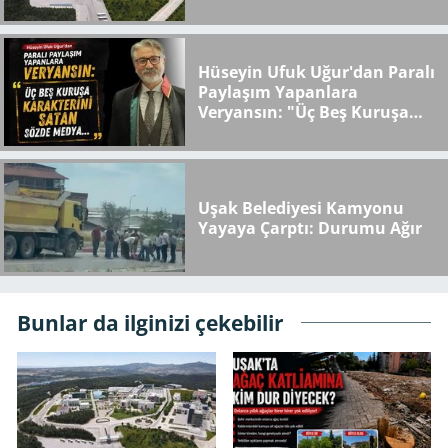
Hüseyin Ufuk Uğur'dan Paralı
Paylaşım Yapanlara
Veryansın: "Üç Beş Kuruşa
Karakterini Satan Sözde
Medya..."
Uşak Belediyesi Kamyonu
Yayaya Çarptı: Durumu Ağır
Bunlar da ilginizi çekebilir