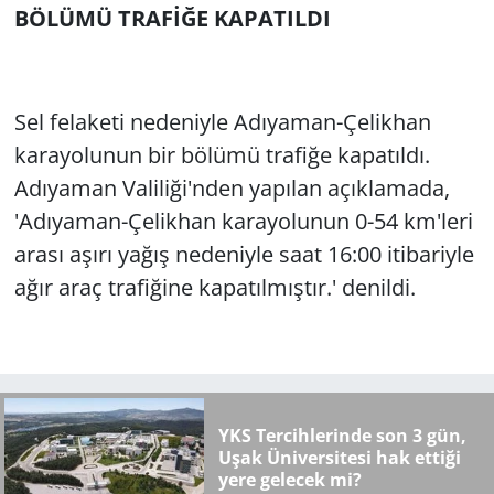
BÖLÜMÜ TRAFİĞE KAPATILDI
Sel felaketi nedeniyle Adıyaman-Çelikhan
karayolunun bir bölümü trafiğe kapatıldı.
Adıyaman Valiliği'nden yapılan açıklamada,
'Adıyaman-Çelikhan karayolunun 0-54 km'leri
arası aşırı yağış nedeniyle saat 16:00 itibariyle
ağır araç trafiğine kapatılmıştır.' denildi.
YKS Tercihlerinde son 3 gün,
Uşak Üniversitesi hak ettiği
yere gelecek mi?