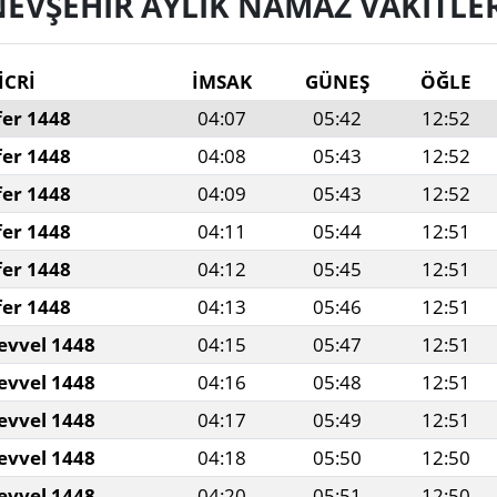
EVŞEHIR AYLIK NAMAZ VAKITLER
İCRİ
İMSAK
GÜNEŞ
ÖĞLE
fer 1448
04:07
05:42
12:52
fer 1448
04:08
05:43
12:52
fer 1448
04:09
05:43
12:52
fer 1448
04:11
05:44
12:51
fer 1448
04:12
05:45
12:51
fer 1448
04:13
05:46
12:51
evvel 1448
04:15
05:47
12:51
evvel 1448
04:16
05:48
12:51
evvel 1448
04:17
05:49
12:51
evvel 1448
04:18
05:50
12:50
evvel 1448
04:20
05:51
12:50