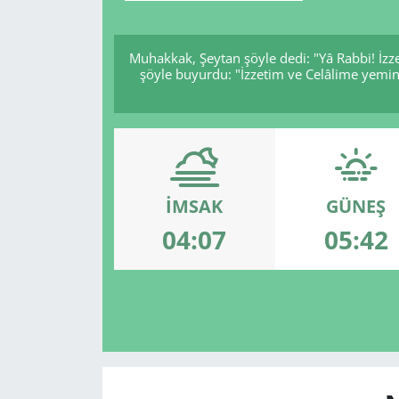
Muhakkak, Şeytan şöyle dedi: "Yâ Rabbi! İzze
şöyle buyurdu: "İzzetim ve Celâlime yemin
İMSAK
GÜNEŞ
04:07
05:42