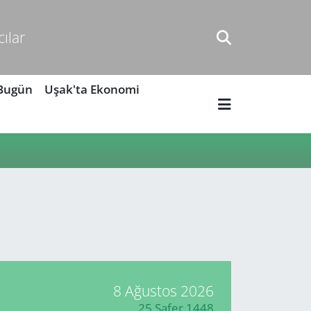
cılar
 Bugün
Uşak'ta Ekonomi
8 Ağustos 2026
25 Safer 1448