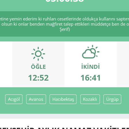
tine yemin ederim ki ruhları cesetlerinde oldukça kullarını sapt
 olsun ki onlar benden mağfiret talep ettikleri müddetçe ben de 
Şerif)
ÖĞLE
İKINDI
12:52
16:41
Acıgöl
Avanos
Hacıbektaş
Kozaklı
Ürgüp