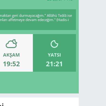
ırmaktan geri durmayacağım." Allâhü Teâlâ ise
onları affetmeye devam edeceğim." (Hadis-i
AKŞAM
YATSI
19:52
21:21