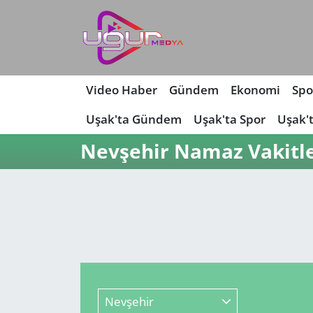
Nöbetçi Eczaneler
Hava Durumu
Video Haber
Gündem
Ekonomi
Spo
Uşak'ta Gündem
Uşak'ta Spor
Uşak'
Namaz Vakitleri
Nevşehir Namaz Vakitle
Trafik Durumu
Süper Lig Puan Durumu ve Fikstür
Tüm Manşetler
Son Dakika Haberleri
Nevşehir
Haber Arşivi