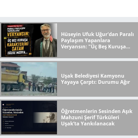
Hüseyin Ufuk Uğur'dan Paralı
Paylaşım Yapanlara
Veryansın: "Üç Beş Kuruşa
Karakterini Satan Sözde
Medya..."
Uşak Belediyesi Kamyonu
Yayaya Çarptı: Durumu Ağır
Öğretmenlerin Sesinden Aşık
Mahzuni Şerif Türküleri
Uşak’ta Yankılanacak