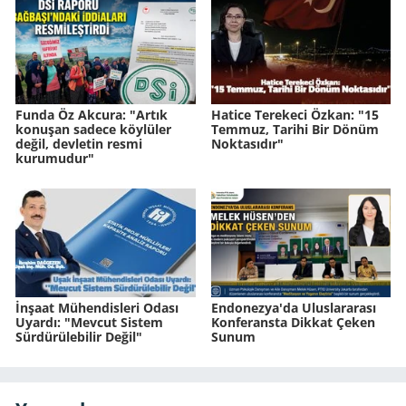
Funda Öz Akcura: "Artık
Hatice Terekeci Özkan: "15
konuşan sadece köylüler
Temmuz, Tarihi Bir Dönüm
değil, devletin resmi
Noktasıdır"
kurumudur"
İnşaat Mühendisleri Odası
Endonezya'da Uluslararası
Uyardı: "Mevcut Sistem
Konferansta Dikkat Çeken
Sürdürülebilir Değil"
Sunum