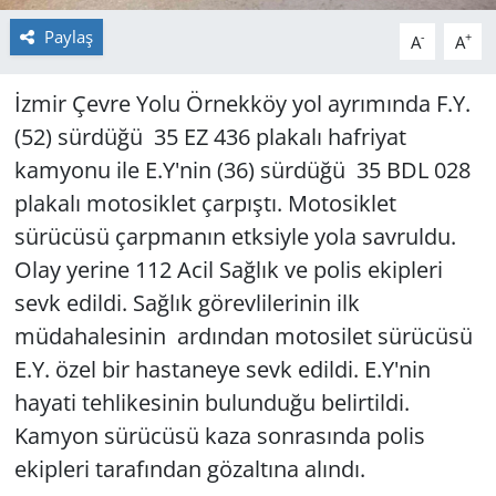
Paylaş
-
+
A
A
İzmir Çevre Yolu Örnekköy yol ayrımında F.Y.
(52) sürdüğü 35 EZ 436 plakalı hafriyat
kamyonu ile E.Y'nin (36) sürdüğü 35 BDL 028
plakalı motosiklet çarpıştı. Motosiklet
sürücüsü çarpmanın etksiyle yola savruldu.
Olay yerine 112 Acil Sağlık ve polis ekipleri
sevk edildi. Sağlık görevlilerinin ilk
müdahalesinin ardından motosilet sürücüsü
E.Y. özel bir hastaneye sevk edildi. E.Y'nin
hayati tehlikesinin bulunduğu belirtildi.
Kamyon sürücüsü kaza sonrasında polis
ekipleri tarafından gözaltına alındı.