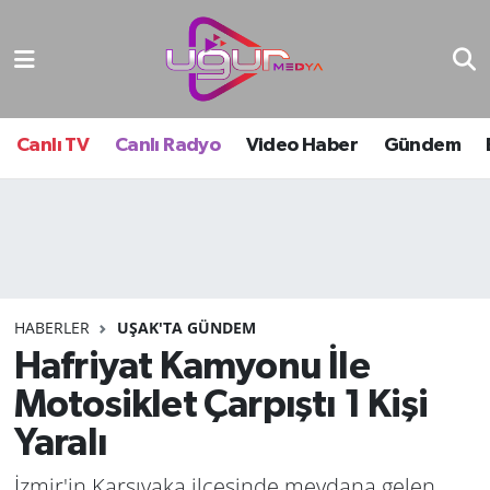
Nöbetçi Eczaneler
Hava Durumu
Canlı TV
Canlı Radyo
Video Haber
Gündem
Namaz Vakitleri
Trafik Durumu
Süper Lig Puan Durumu ve Fikstür
HABERLER
UŞAK'TA GÜNDEM
Hafriyat Kamyonu İle
Tüm Manşetler
Motosiklet Çarpıştı 1 Kişi
Son Dakika Haberleri
Yaralı
Haber Arşivi
İzmir'in Karşıyaka ilçesinde meydana gelen