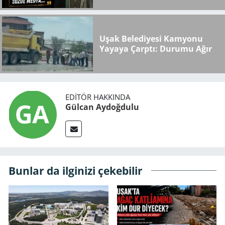
Karakterini Satan Sözde
Medya..."
Uşak Belediyesi Kamyonu
Yayaya Çarptı: Durumu Ağır
EDITÖR HAKKINDA
Gülcan Aydoğdulu
Bunlar da ilginizi çekebilir