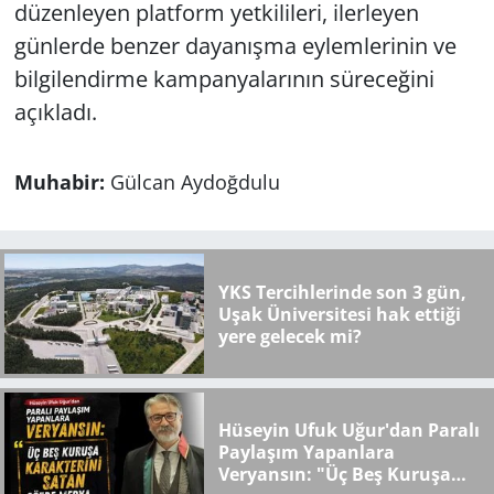
düzenleyen platform yetkilileri, ilerleyen
günlerde benzer dayanışma eylemlerinin ve
bilgilendirme kampanyalarının süreceğini
açıkladı.
Muhabir:
Gülcan Aydoğdulu
YKS Tercihlerinde son 3 gün,
Uşak Üniversitesi hak ettiği
yere gelecek mi?
Hüseyin Ufuk Uğur'dan Paralı
Paylaşım Yapanlara
Veryansın: "Üç Beş Kuruşa