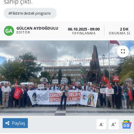
sahip çıktı.
#Filistin’e destek programı
GÜLCAN AYDOĞDULU
06.10.2025 - 09:00
2 DK
EDITÖR
YAYINLANMA
OKUNMA SÜR
Paylaş
-
+
A
A