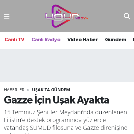
Nöbetçi Eczaneler
Hava Durumu
Canlı TV
Canlı Radyo
Video Haber
Gündem
Namaz Vakitleri
Trafik Durumu
Süper Lig Puan Durumu ve Fikstür
HABERLER
UŞAK'TA GÜNDEM
Gazze İçin Uşak Ayakta
Tüm Manşetler
15 Temmuz Şehitler Meydanı’nda düzenlenen
Son Dakika Haberleri
Filistin’e destek programında yüzlerce
vatandaş SUMUD filosuna ve Gazze direnişine
Haber Arşivi