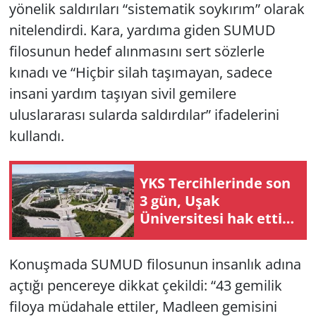
yönelik saldırıları “sistematik soykırım” olarak
nitelendirdi. Kara, yardıma giden SUMUD
filosunun hedef alınmasını sert sözlerle
kınadı ve “Hiçbir silah taşımayan, sadece
insani yardım taşıyan sivil gemilere
uluslararası sularda saldırdılar” ifadelerini
kullandı.
YKS Tercihlerinde son
3 gün, Uşak
Üniversitesi hak ettiği
yere gelecek mi?
Konuşmada SUMUD filosunun insanlık adına
açtığı pencereye dikkat çekildi: “43 gemilik
filoya müdahale ettiler, Madleen gemisini