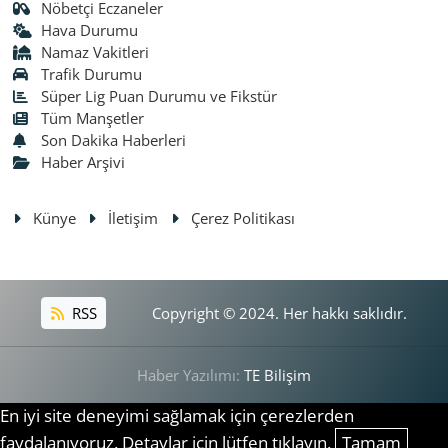
Nöbetçi Eczaneler
Hava Durumu
Namaz Vakitleri
Trafik Durumu
Süper Lig Puan Durumu ve Fikstür
Tüm Manşetler
Son Dakika Haberleri
Haber Arşivi
Künye
İletişim
Çerez Politikası
RSS
Copyright © 2024. Her hakkı saklıdır.
Haber Yazılımı:
TE Bilişim
En iyi site deneyimi sağlamak için çerezlerden
faydalanıyoruz. Detaylar için lütfen tıklayın.
Tamam