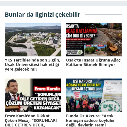
Bunlar da ilginizi çekebilir
YKS Tercihlerinde son 3 gün,
Uşak'ta İnşaat Uğruna Ağaç
Uşak Üniversitesi hak ettiği
Katliamı Bitmek Bilmiyor
yere gelecek mi?
Emre Karslı'dan Dikkat
Funda Öz Akcura: "Artık
Çeken Mesaj: "SORUNLARI
konuşan sadece köylüler
DİLE GETİREN DEĞİL,
değil, devletin resmi