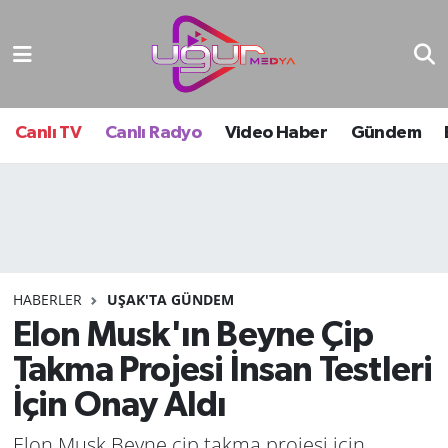
Nöbetçi Eczaneler
Hava Durumu
Canlı TV
Canlı Radyo
Video Haber
Gündem
Namaz Vakitleri
Trafik Durumu
Süper Lig Puan Durumu ve Fikstür
HABERLER
UŞAK'TA GÜNDEM
Elon Musk'ın Beyne Çip
Tüm Manşetler
Takma Projesi İnsan Testleri
Son Dakika Haberleri
İçin Onay Aldı
Haber Arşivi
Elon Musk Beyne çip takma projesi için