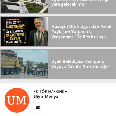
yere gelecek mi?
Hüseyin Ufuk Uğur'dan Paralı
Paylaşım Yapanlara
Veryansın: "Üç Beş Kuruşa
Karakterini Satan Sözde
Medya..."
Uşak Belediyesi Kamyonu
Yayaya Çarptı: Durumu Ağır
EDITÖR HAKKINDA
Uğur Medya