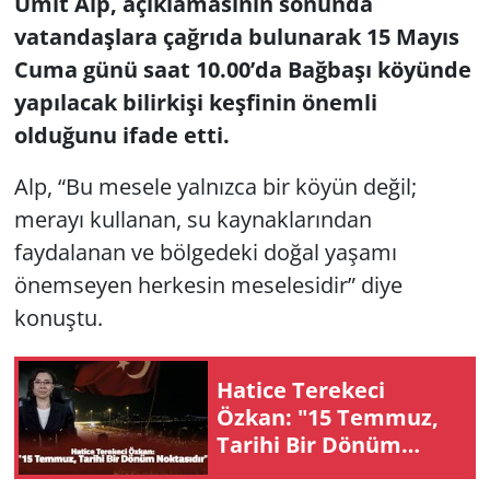
Ümit Alp, açıklamasının sonunda
vatandaşlara çağrıda bulunarak 15 Mayıs
Cuma günü saat 10.00’da Bağbaşı köyünde
yapılacak bilirkişi keşfinin önemli
olduğunu ifade etti.
Alp, “Bu mesele yalnızca bir köyün değil;
merayı kullanan, su kaynaklarından
faydalanan ve bölgedeki doğal yaşamı
önemseyen herkesin meselesidir” diye
konuştu.
Hatice Terekeci
Özkan: "15 Temmuz,
Tarihi Bir Dönüm
Noktasıdır"