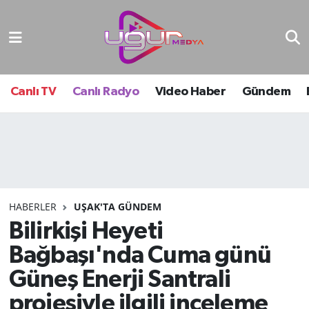
Nöbetçi Eczaneler
Hava Durumu
Canlı TV
Canlı Radyo
Video Haber
Gündem
Namaz Vakitleri
Trafik Durumu
Süper Lig Puan Durumu ve Fikstür
HABERLER
UŞAK'TA GÜNDEM
Bilirkişi Heyeti
Tüm Manşetler
Bağbaşı'nda Cuma günü
Son Dakika Haberleri
Güneş Enerji Santrali
Haber Arşivi
projesiyle ilgili inceleme