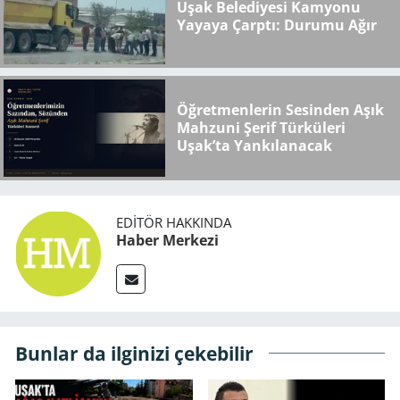
Uşak Belediyesi Kamyonu
Yayaya Çarptı: Durumu Ağır
Öğretmenlerin Sesinden Aşık
Mahzuni Şerif Türküleri
Uşak’ta Yankılanacak
EDITÖR HAKKINDA
Haber Merkezi
Bunlar da ilginizi çekebilir