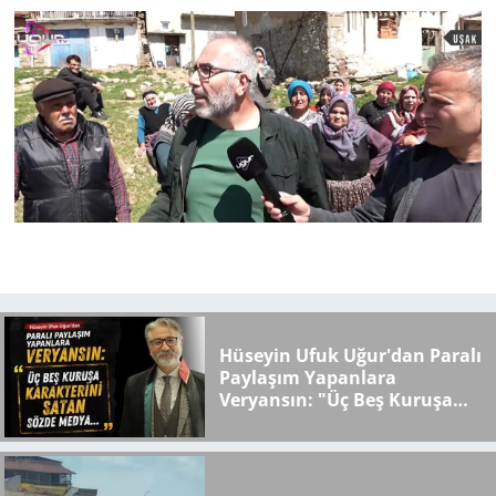
Hüseyin Ufuk Uğur'dan Paralı
Paylaşım Yapanlara
Veryansın: "Üç Beş Kuruşa
Karakterini Satan Sözde
Medya..."