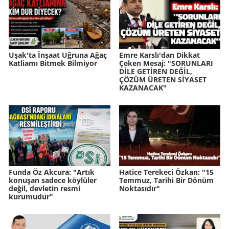
Uşak'ta İnşaat Uğruna Ağaç
Emre Karslı'dan Dikkat
Katliamı Bitmek Bilmiyor
Çeken Mesaj: "SORUNLARI
DİLE GETİREN DEĞİL,
ÇÖZÜM ÜRETEN SİYASET
KAZANACAK"
Funda Öz Akcura: "Artık
Hatice Terekeci Özkan: "15
konuşan sadece köylüler
Temmuz, Tarihi Bir Dönüm
değil, devletin resmi
Noktasıdır"
kurumudur"