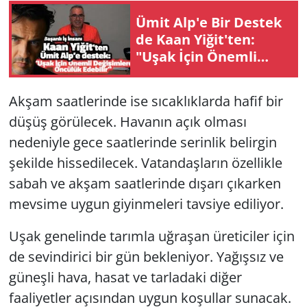
Ümit Alp'e Bir Destek
de Kaan Yiğit'ten:
"Uşak İçin Önemli
Değişimlere Öncülük
Edebilir"
Akşam saatlerinde ise sıcaklıklarda hafif bir
düşüş görülecek. Havanın açık olması
nedeniyle gece saatlerinde serinlik belirgin
şekilde hissedilecek. Vatandaşların özellikle
sabah ve akşam saatlerinde dışarı çıkarken
mevsime uygun giyinmeleri tavsiye ediliyor.
Uşak genelinde tarımla uğraşan üreticiler için
de sevindirici bir gün bekleniyor. Yağışsız ve
güneşli hava, hasat ve tarladaki diğer
faaliyetler açısından uygun koşullar sunacak.