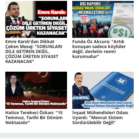
Emre Karslı'dan Dikkat
Funda Öz Akcura: "Artık
Çeken Mesaj: "SORUNLARI
konuşan sadece köylüler
DİLE GETİREN DEĞİL,
değil, devletin resmi
ÇÖZÜM ÜRETEN SİYASET
kurumudur"
KAZANACAK"
Hatice Terekeci Özkan: "15
İnşaat Mühendisleri Odası
Temmuz, Tarihi Bir Dönüm
Uyardı: "Mevcut Sistem
Noktasıdır"
Sürdürülebilir Değil"