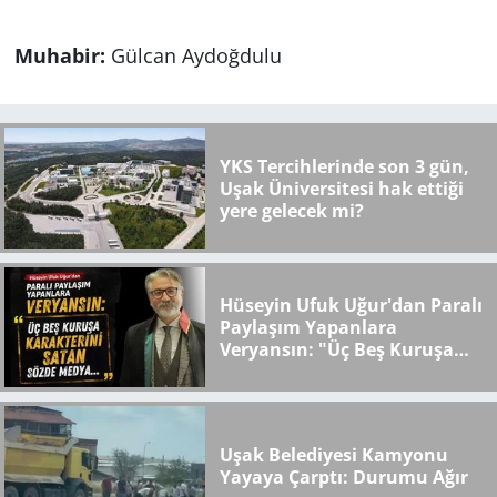
Muhabir:
Gülcan Aydoğdulu
YKS Tercihlerinde son 3 gün,
Uşak Üniversitesi hak ettiği
yere gelecek mi?
Hüseyin Ufuk Uğur'dan Paralı
Paylaşım Yapanlara
Veryansın: "Üç Beş Kuruşa
Karakterini Satan Sözde
Medya..."
Uşak Belediyesi Kamyonu
Yayaya Çarptı: Durumu Ağır