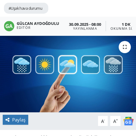
#Uşak hava durumu
GÜLCAN AYDOĞDULU
30.09.2025 - 08:00
1 DK
EDITÖR
YAYINLANMA
OKUNMA SÜR
Paylaş
-
+
A
A