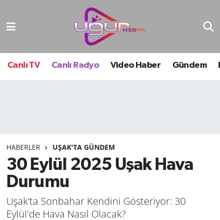
Nöbetçi Eczaneler
Hava Durumu
Canlı TV
Canlı Radyo
Video Haber
Gündem
Namaz Vakitleri
Trafik Durumu
Süper Lig Puan Durumu ve Fikstür
HABERLER
UŞAK'TA GÜNDEM
30 Eylül 2025 Uşak Hava
Tüm Manşetler
Durumu
Son Dakika Haberleri
Uşak’ta Sonbahar Kendini Gösteriyor: 30
Haber Arşivi
Eylül'de Hava Nasıl Olacak?