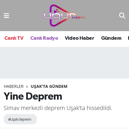
Nöbetçi Eczaneler
Hava Durumu
Canlı TV
Canlı Radyo
Video Haber
Gündem
Namaz Vakitleri
Trafik Durumu
Süper Lig Puan Durumu ve Fikstür
HABERLER
UŞAK'TA GÜNDEM
Yine Deprem
Tüm Manşetler
Simav merkezli deprem Uşak’ta hissedildi.
Son Dakika Haberleri
#Uşak deprem
Haber Arşivi