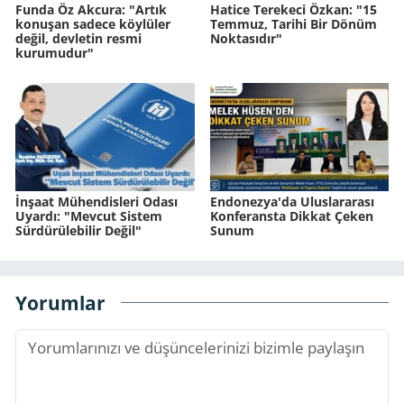
Funda Öz Akcura: "Artık
Hatice Terekeci Özkan: "15
konuşan sadece köylüler
Temmuz, Tarihi Bir Dönüm
değil, devletin resmi
Noktasıdır"
kurumudur"
İnşaat Mühendisleri Odası
Endonezya'da Uluslararası
Uyardı: "Mevcut Sistem
Konferansta Dikkat Çeken
Sürdürülebilir Değil"
Sunum
Yorumlar