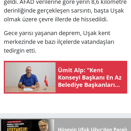
geldi. AFAD verilerine göre yerin 8,6 kilometre
derinliğinde gerçekleşen sarsıntı, başta Uşak
olmak üzere çevre illerde de hissedildi.
Gece yarısı yaşanan deprem, Uşak kent
merkezinde ve bazı ilçelerde vatandaşları
tedirgin etti.
Ümit Alp: "Kent
Konseyi Başkanı En Az
Belediye Başkanları
Kadar Donanımlı
Olmalı"
Hüseyin Ufuk Uğur'dan Paralı