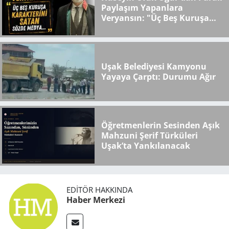
Paylaşım Yapanlara
Veryansın: "Üç Beş Kuruşa
Karakterini Satan Sözde
Medya..."
Uşak Belediyesi Kamyonu
Yayaya Çarptı: Durumu Ağır
Öğretmenlerin Sesinden Aşık
Mahzuni Şerif Türküleri
Uşak’ta Yankılanacak
EDITÖR HAKKINDA
Haber Merkezi