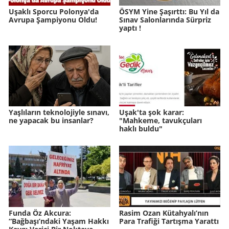
Uşaklı Sporcu Polonya'da
ÖSYM Yine Şaşırttı: Bu Yıl da
Avrupa Şampiyonu Oldu!
Sınav Salonlarında Sürpriz
yaptı !
Yaşlıların teknolojiyle sınavı,
Uşak'ta şok karar:
ne yapacak bu insanlar?
"Mahkeme, tavukçuları
haklı buldu"
Funda Öz Akcura:
Rasim Ozan Kütahyalı’nın
“Bağbaşı’ndaki Yaşam Hakkı
Para Trafiği Tartışma Yarattı