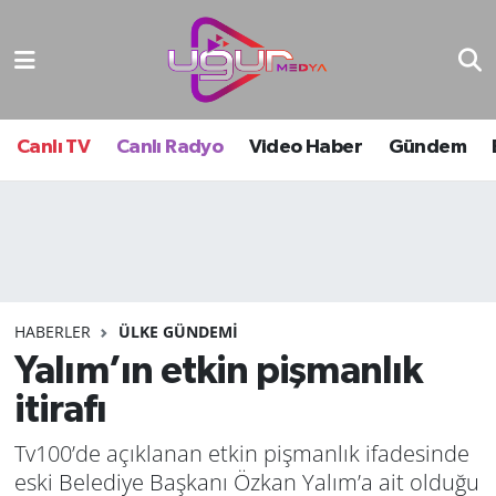
Nöbetçi Eczaneler
Hava Durumu
Canlı TV
Canlı Radyo
Video Haber
Gündem
Namaz Vakitleri
Trafik Durumu
Süper Lig Puan Durumu ve Fikstür
HABERLER
ÜLKE GÜNDEMI
Yalım’ın etkin pişmanlık
Tüm Manşetler
itirafı
Son Dakika Haberleri
Tv100’de açıklanan etkin pişmanlık ifadesinde
Haber Arşivi
eski Belediye Başkanı Özkan Yalım’a ait olduğu