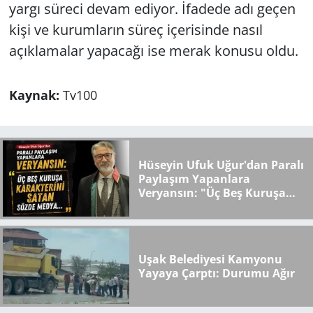
yargı süreci devam ediyor. İfadede adı geçen
kişi ve kurumların süreç içerisinde nasıl
açıklamalar yapacağı ise merak konusu oldu.
Kaynak:
Tv100
Hüseyin Ufuk Uğur'dan Paralı
Paylaşım Yapanlara
Veryansın: "Üç Beş Kuruşa
Karakterini Satan Sözde
Medya..."
Uşak Belediyesi Kamyonu
Yayaya Çarptı: Durumu Ağır