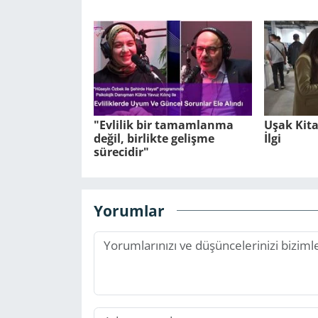
"Evlilik bir tamamlanma
Uşak Kit
değil, birlikte gelişme
İlgi
sürecidir"
Yorumlar