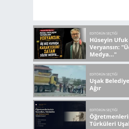
EDITÖRÜN SEÇTIĞI
Hüseyin Ufuk 
Veryansın: "Ü
Medya..."
EDITÖRÜN SEÇTIĞI
Uşak Belediy
Ağır
EDITÖRÜN SEÇTIĞI
Öğretmenlerin
Türküleri Uşa