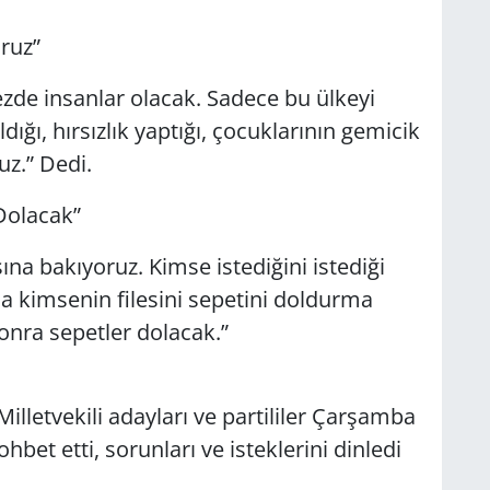
k İstemiyoruz”
kezde insanlar olacak. Sadece bu ülkeyi
ığı, hırsızlık yaptığı, çocuklarının gemicik
istemiyoruz.” Dedi.
 Sepetler Dolacak”
ına bakıyoruz. Kimse istediğini istediği
yla kimsenin filesini sepetini doldurma
onra sepetler dolacak.”
lletvekili adayları ve partililer Çarşamba
bet etti, sorunları ve isteklerini dinledi