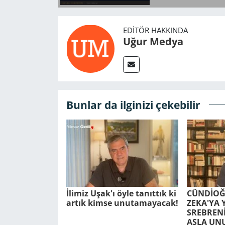
EDITÖR HAKKINDA
Uğur Medya
Bunlar da ilginizi çekebilir
İlimiz Uşak'ı öyle tanıttık ki
CÜNDİOĞ
artık kimse unutamayacak!
ZEKA'YA 
SREBRENİ
ASLA UN