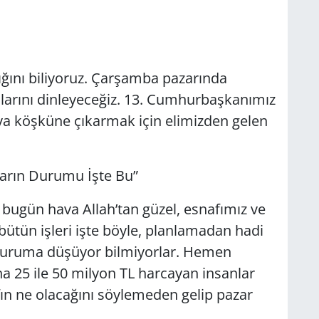
i.
Yanayız”
ığını biliyoruz. Çarşamba pazarında
nlarını dinleyeceğiz. 13. Cumhurbaşkanımız
ya köşküne çıkarmak için elimizden gelen
uz.” Dedi.
lan Pazarın Durumu İşte Bu”
bugün hava Allah’tan güzel, esnafımız ve
bütün işleri işte böyle, planlamadan hadi
 duruma düşüyor bilmiyorlar. Hemen
 25 ile 50 milyon TL harcayan insanlar
n ne olacağını söylemeden gelip pazar