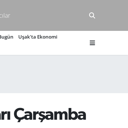
cılar
 Bugün
Uşak'ta Ekonomi
arı Çarşamba