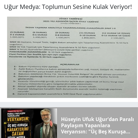
Uğur Medya: Toplumun Sesine Kulak Veriyor!
Hüseyin Ufuk Uğur'dan Paralı
Paylaşım Yapanlara
Veryansın: "Üç Beş Kuruşa
Karakterini Satan Sözde