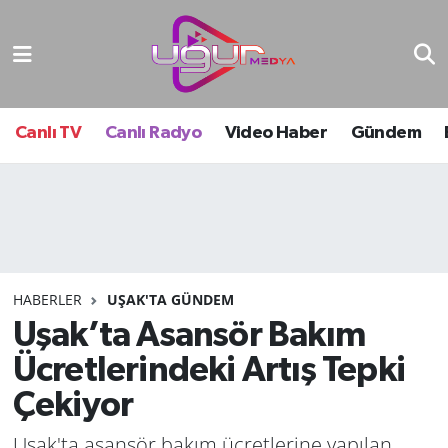
Nöbetçi Eczaneler
Hava Durumu
Canlı TV
Canlı Radyo
Video Haber
Gündem
Namaz Vakitleri
Trafik Durumu
Süper Lig Puan Durumu ve Fikstür
HABERLER
UŞAK'TA GÜNDEM
Uşak’ta Asansör Bakım
Tüm Manşetler
Ücretlerindeki Artış Tepki
Son Dakika Haberleri
Çekiyor
Haber Arşivi
Uşak'ta asansör bakım ücretlerine yapılan