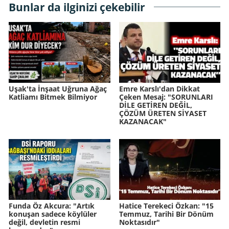
Bunlar da ilginizi çekebilir
Uşak'ta İnşaat Uğruna Ağaç
Emre Karslı'dan Dikkat
Katliamı Bitmek Bilmiyor
Çeken Mesaj: "SORUNLARI
DİLE GETİREN DEĞİL,
ÇÖZÜM ÜRETEN SİYASET
KAZANACAK"
Funda Öz Akcura: "Artık
Hatice Terekeci Özkan: "15
konuşan sadece köylüler
Temmuz, Tarihi Bir Dönüm
değil, devletin resmi
Noktasıdır"