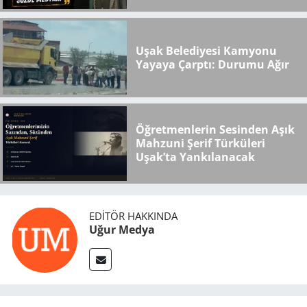
Medya..."
Uşak Belediyesi Kamyonu
Yayaya Çarptı: Durumu Ağır
Öğretmenlerin Sesinden Aşık
Mahzuni Şerif Türküleri
Uşak’ta Yankılanacak
EDITÖR HAKKINDA
Uğur Medya