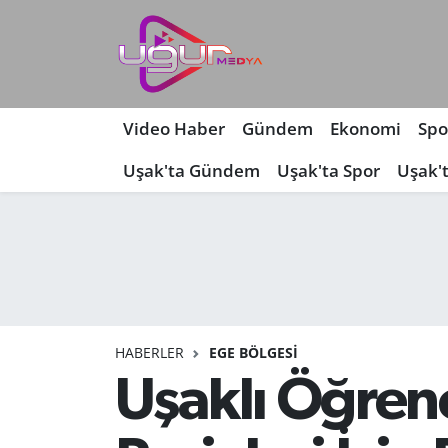
Nöbetçi Eczaneler
Hava Durumu
Video Haber
Gündem
Ekonomi
Spo
Uşak'ta Gündem
Uşak'ta Spor
Uşak'
Namaz Vakitleri
Trafik Durumu
Süper Lig Puan Durumu ve Fikstür
Tüm Manşetler
HABERLER
EGE BÖLGESI
Son Dakika Haberleri
Uşaklı Öğren
Haber Arşivi