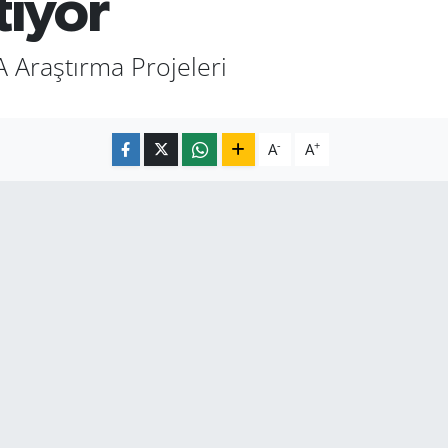
tıyor
 Araştırma Projeleri
-
+
A
A