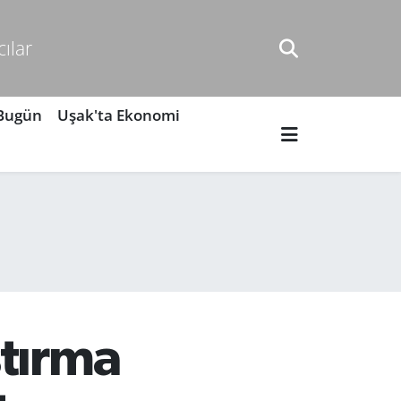
cılar
 Bugün
Uşak'ta Ekonomi
ştırma