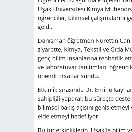
Öğrencileri Araştırma Projeleri Yarı
Uşak Üniversitesi Kimya Mühendisli
öğrenciler, bilimsel çalışmalarını g
geldi.
Danışman öğretmen Nurettin Can 
ziyarette, Kimya, Tekstil ve Gıda 
genç bilim insanlarına rehberlik et
ve laboratuvar tanıtımları, öğrencile
önemli fırsatlar sundu.
Etkinlik sırasında Dr. Emine Kayh
sahipliği yaparak bu süreçte destekl
bilimsel bakış açısını genişletmeyi
elde etmeyi hedefliyor.
Bu tür etkinliklerin, Uşak’ta bilim v