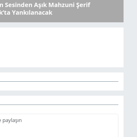
 Sesinden Aşık Mahzuni Şerif
k’ta Yankılanacak