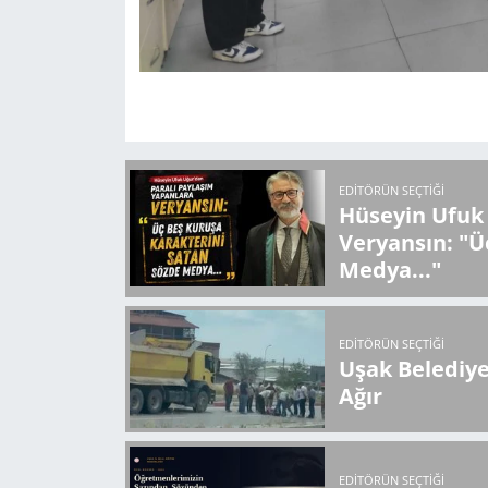
EDITÖRÜN SEÇTIĞI
Hüseyin Ufuk 
Veryansın: "Ü
Medya..."
EDITÖRÜN SEÇTIĞI
Uşak Belediy
Ağır
EDITÖRÜN SEÇTIĞI