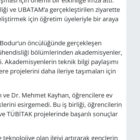
şması için önemli bir etkinliğe imza attı.
ği ve UBATAM’a gerçekleştirilen ziyarette
eliştirmek için öğretim üyeleriyle bir araya
Bodur’un öncülüğünde gerçekleşen
Mühendisliği bölümlerinden akademisyenler,
ti. Akademisyenlerin teknik bilgi paylaşımı
re projelerini daha ileriye taşımaları için
an ve Dr. Mehmet Kayhan, öğrencilere ev
erini esirgemedi. Bu iş birliği, öğrencilerin
 ve TÜBİTAK projelerinde başarılı sonuçlar
e teknolojiye olan ilgiyi artırarak gençlerin