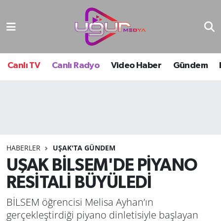
Nöbetçi Eczaneler
Hava Durumu
Canlı TV
Canlı Radyo
Video Haber
Gündem
Namaz Vakitleri
Trafik Durumu
Süper Lig Puan Durumu ve Fikstür
HABERLER
UŞAK'TA GÜNDEM
UŞAK BİLSEM'DE PİYANO
Tüm Manşetler
RESİTALİ BÜYÜLEDİ
Son Dakika Haberleri
BİLSEM öğrencisi Melisa Ayhan’ın
Haber Arşivi
gerçekleştirdiği piyano dinletisiyle başlayan