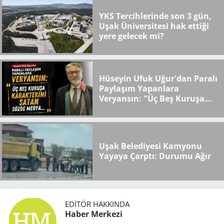
YKS Tercihlerinde son 3 gün,
Uşak Üniversitesi hak ettiği
yere gelecek mi?
Hüseyin Ufuk Uğur'dan Paralı
Paylaşım Yapanlara
Veryansın: "Üç Beş Kuruşa
Karakterini Satan Sözde
Medya..."
Uşak Belediyesi Kamyonu
Yayaya Çarptı: Durumu Ağır
EDITÖR HAKKINDA
Haber Merkezi