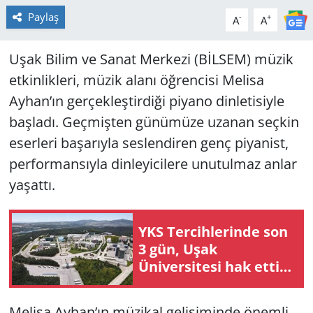
Paylaş
-
+
A
A
Uşak Bilim ve Sanat Merkezi (BİLSEM) müzik
etkinlikleri, müzik alanı öğrencisi Melisa
Ayhan’ın gerçekleştirdiği piyano dinletisiyle
başladı. Geçmişten günümüze uzanan seçkin
eserleri başarıyla seslendiren genç piyanist,
performansıyla dinleyicilere unutulmaz anlar
yaşattı.
YKS Tercihlerinde son
3 gün, Uşak
Üniversitesi hak ettiği
yere gelecek mi?
Melisa Ayhan’ın müzikal gelişiminde önemli