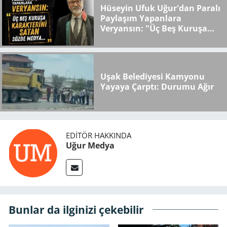
Hüseyin Ufuk Uğur'dan Paralı
Paylaşım Yapanlara
Veryansın: "Üç Beş Kuruşa
Karakterini Satan Sözde
Medya..."
Uşak Belediyesi Kamyonu
Yayaya Çarptı: Durumu Ağır
EDITÖR HAKKINDA
Uğur Medya
Bunlar da ilginizi çekebilir