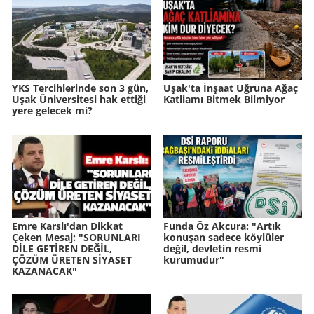
YKS Tercihlerinde son 3 gün,
Uşak'ta İnşaat Uğruna Ağaç
Uşak Üniversitesi hak ettiği
Katliamı Bitmek Bilmiyor
yere gelecek mi?
Emre Karslı'dan Dikkat
Funda Öz Akcura: "Artık
Çeken Mesaj: "SORUNLARI
konuşan sadece köylüler
DİLE GETİREN DEĞİL,
değil, devletin resmi
ÇÖZÜM ÜRETEN SİYASET
kurumudur"
KAZANACAK"