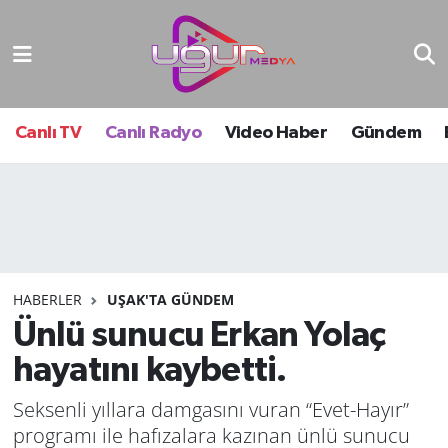
Nöbetçi Eczaneler
Hava Durumu
Canlı TV
Canlı Radyo
Video Haber
Gündem
Namaz Vakitleri
Trafik Durumu
Süper Lig Puan Durumu ve Fikstür
HABERLER
UŞAK'TA GÜNDEM
Ünlü sunucu Erkan Yolaç
Tüm Manşetler
hayatını kaybetti.
Son Dakika Haberleri
Seksenli yıllara damgasını vuran “Evet-Hayır”
Haber Arşivi
programı ile hafızalara kazınan ünlü sunucu