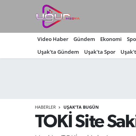
Nöbetçi Eczaneler
Hava Durumu
Video Haber
Gündem
Ekonomi
Spo
Uşak'ta Gündem
Uşak'ta Spor
Uşak'
Namaz Vakitleri
Trafik Durumu
Süper Lig Puan Durumu ve Fikstür
Tüm Manşetler
HABERLER
UŞAK'TA BUGÜN
Son Dakika Haberleri
TOKİ Site Sak
Haber Arşivi