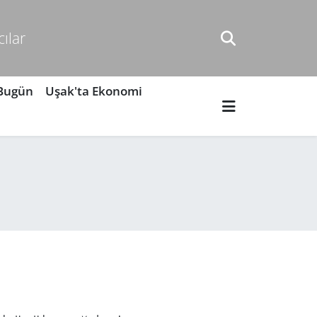
cılar
 Bugün
Uşak'ta Ekonomi