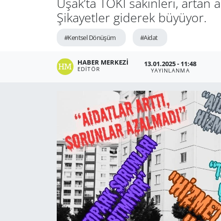
Uşak’ta TOKİ sakinleri, artan 
Şikayetler giderek büyüyor.
#Kentsel Dönüşüm
#Aidat
HABER MERKEZI
13.01.2025 - 11:48
EDITÖR
YAYINLANMA