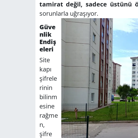
tamirat değil, sadece üstünü 
sorunlarla uğraşıyor.
Güve
nlik
Endiş
eleri
Site
kapı
şifrele
rinin
bilinm
esine
rağme
n,
şifre