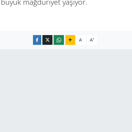
e büyük mağduriyet yaşıyor.
-
+
A
A