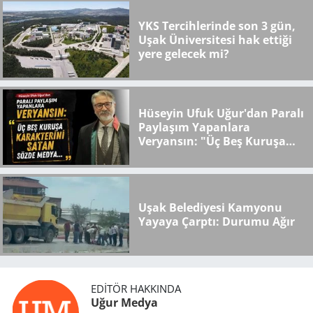
YKS Tercihlerinde son 3 gün,
Uşak Üniversitesi hak ettiği
yere gelecek mi?
Hüseyin Ufuk Uğur'dan Paralı
Paylaşım Yapanlara
Veryansın: "Üç Beş Kuruşa
Karakterini Satan Sözde
Medya..."
Uşak Belediyesi Kamyonu
Yayaya Çarptı: Durumu Ağır
EDITÖR HAKKINDA
Uğur Medya