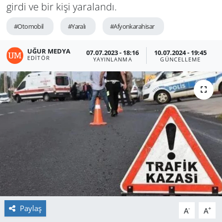
girdi ve bir kişi yaralandı.
#Otomobil
#Yaralı
#Afyonkarahisar
UĞUR MEDYA
07.07.2023 - 18:16
10.07.2024 - 19:45
EDITÖR
YAYINLANMA
GÜNCELLEME
Paylaş
-
+
A
A