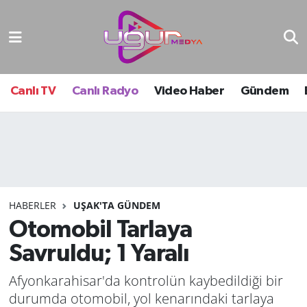
Nöbetçi Eczaneler
Hava Durumu
Canlı TV
Canlı Radyo
Video Haber
Gündem
Namaz Vakitleri
Trafik Durumu
Süper Lig Puan Durumu ve Fikstür
HABERLER
UŞAK'TA GÜNDEM
Otomobil Tarlaya
Tüm Manşetler
Savruldu; 1 Yaralı
Son Dakika Haberleri
Afyonkarahisar'da kontrolün kaybedildiği bir
Haber Arşivi
durumda otomobil, yol kenarındaki tarlaya