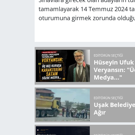
tamamlayarak 14 Temmuz 2024 tari
oturumuna girmek zorunda olduğ
EDITÖRÜN SEÇTIĞI
Hüseyin Ufuk 
Veryansın: "Ü
Medya..."
EDITÖRÜN SEÇTIĞI
Uşak Belediy
Ağır