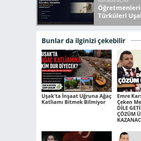
EDITÖRÜN SEÇTIĞI
Öğretmenlerin
Türküleri Uşa
Bunlar da ilginizi çekebilir
Uşak'ta İnşaat Uğruna Ağaç
Emre Kars
Katliamı Bitmek Bilmiyor
Çeken Me
DİLE GET
ÇÖZÜM Ü
KAZANAC