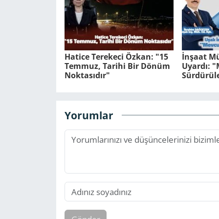
Hatice Terekeci Özkan: "15
İnşaat Mü
Temmuz, Tarihi Bir Dönüm
Uyardı: 
Noktasıdır"
Sürdürüle
Yorumlar