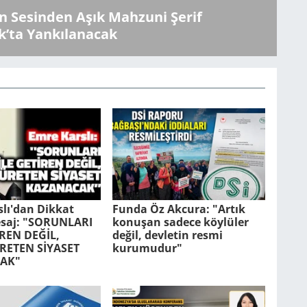
 Sesinden Aşık Mahzuni Şerif
k’ta Yankılanacak
lı'dan Dikkat
Funda Öz Akcura: "Artık
saj: "SORUNLARI
konuşan sadece köylüler
İREN DEĞİL,
değil, devletin resmi
RETEN SİYASET
kurumudur"
AK"