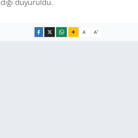
dığı duyuruldu.
-
+
A
A