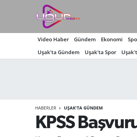
Nöbetçi Eczaneler
Hava Durumu
Video Haber
Gündem
Ekonomi
Spo
Uşak'ta Gündem
Uşak'ta Spor
Uşak'
Namaz Vakitleri
Trafik Durumu
Süper Lig Puan Durumu ve Fikstür
Tüm Manşetler
HABERLER
UŞAK'TA GÜNDEM
Son Dakika Haberleri
KPSS Başvurul
Haber Arşivi