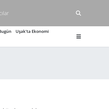
cılar
 Bugün
Uşak'ta Ekonomi