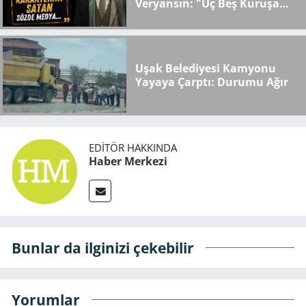
Veryansın: "Üç Beş Kuruşa
Karakterini Satan Sözde
Medya..."
Uşak Belediyesi Kamyonu
Yayaya Çarptı: Durumu Ağır
EDITÖR HAKKINDA
Haber Merkezi
Bunlar da ilginizi çekebilir
Yorumlar