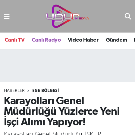
Nöbetçi Eczaneler
Hava Durumu
Canlı TV
Canlı Radyo
Video Haber
Gündem
Namaz Vakitleri
Trafik Durumu
Süper Lig Puan Durumu ve Fikstür
HABERLER
EGE BÖLGESI
Karayolları Genel
Tüm Manşetler
Müdürlüğü Yüzlerce Yeni
Son Dakika Haberleri
İşçi Alımı Yapıyor!
Haber Arşivi
Karayolları Genel Müdürlüğü, İŞKUR