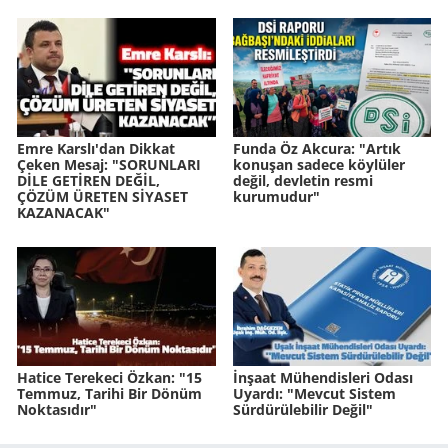
Emre Karslı'dan Dikkat
Funda Öz Akcura: "Artık
Çeken Mesaj: "SORUNLARI
konuşan sadece köylüler
DİLE GETİREN DEĞİL,
değil, devletin resmi
ÇÖZÜM ÜRETEN SİYASET
kurumudur"
KAZANACAK"
Hatice Terekeci Özkan: "15
İnşaat Mühendisleri Odası
Temmuz, Tarihi Bir Dönüm
Uyardı: "Mevcut Sistem
Noktasıdır"
Sürdürülebilir Değil"