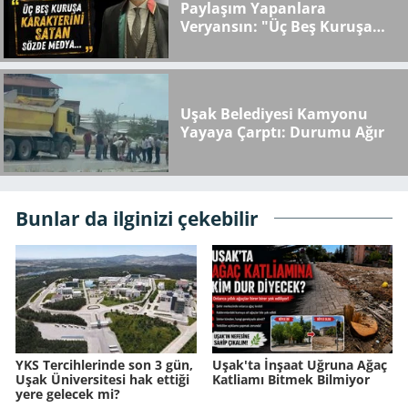
Paylaşım Yapanlara
Veryansın: "Üç Beş Kuruşa
Karakterini Satan Sözde
Medya..."
Uşak Belediyesi Kamyonu
Yayaya Çarptı: Durumu Ağır
Bunlar da ilginizi çekebilir
YKS Tercihlerinde son 3 gün,
Uşak'ta İnşaat Uğruna Ağaç
Uşak Üniversitesi hak ettiği
Katliamı Bitmek Bilmiyor
yere gelecek mi?