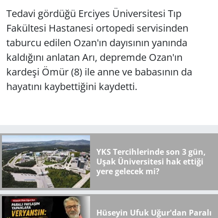
Tedavi gördüğü Erciyes Üniversitesi Tıp
Fakültesi Hastanesi ortopedi servisinden
taburcu edilen Ozan'ın dayısının yanında
kaldığını anlatan Arı, depremde Ozan'ın
kardeşi Ömür (8) ile anne ve babasının da
hayatını kaybettiğini kaydetti.
YKS Tercihlerinde son 3 gün,
Uşak Üniversitesi hak ettiği
yere gelecek mi?
Hüseyin Ufuk Uğur'dan Paralı