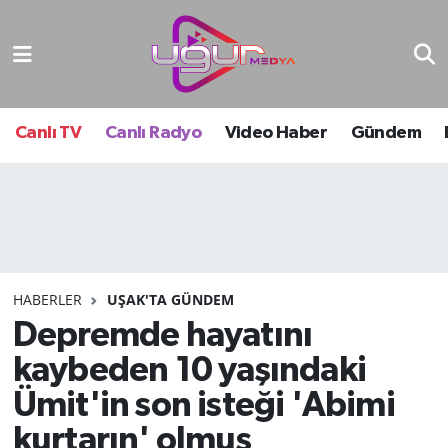
Nöbetçi Eczaneler
Hava Durumu
Canlı TV
Canlı Radyo
Video Haber
Gündem
Namaz Vakitleri
Trafik Durumu
Süper Lig Puan Durumu ve Fikstür
HABERLER
UŞAK'TA GÜNDEM
Depremde hayatını
Tüm Manşetler
kaybeden 10 yaşındaki
Son Dakika Haberleri
Ümit'in son isteği 'Abimi
Haber Arşivi
kurtarın' olmuş